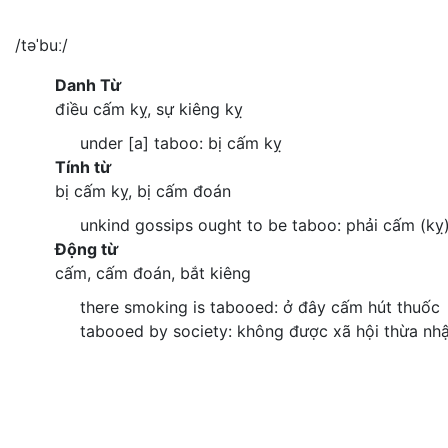
/təˈbuː/
Danh Từ
điều cấm kỵ, sự kiêng kỵ
under [a] taboo: bị cấm kỵ
Tính từ
bị cấm kỵ, bị cấm đoán
unkind gossips ought to be taboo: phải cấm (kỵ
Động từ
cấm, cấm đoán, bắt kiêng
there smoking is tabooed: ở đây cấm hút thuốc
tabooed by society: không được xã hội thừa nh