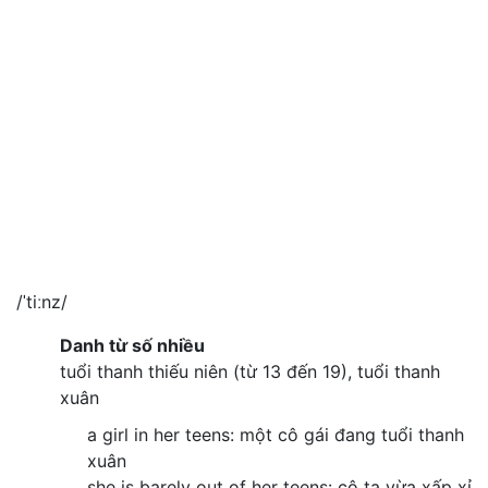
/ˈtiːnz/
Danh từ số nhiều
tuổi thanh thiếu niên (từ 13 đến 19), tuổi thanh
xuân
a girl in her teens: một cô gái đang tuổi thanh
xuân
she is barely out of her teens: cô ta vừa xấp xỉ