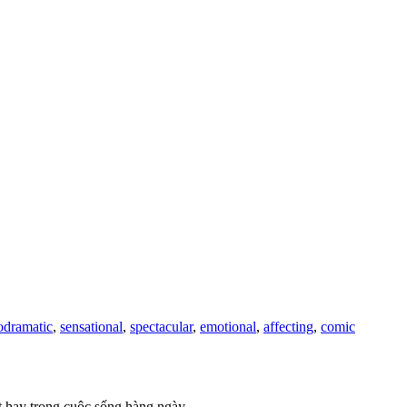
odramatic
,
sensational
,
spectacular
,
emotional
,
affecting
,
comic
t hay trong cuộc sống hàng ngày