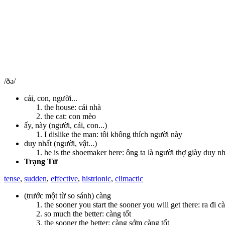
/ðə/
cái, con, người...
the house: cái nhà
the cat: con mèo
ấy, này (người, cái, con...)
I dislike the man: tôi không thích người này
duy nhất (người, vật...)
he is the shoemaker here: ông ta là người thợ giày duy n
Trạng Từ
tense
,
sudden
,
effective
,
histrionic
,
climactic
(trước một từ so sánh) càng
the sooner you start the sooner you will get there: ra đi
so much the better: càng tốt
the sooner the better: càng sớm càng tốt