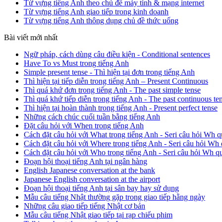
Từ vựng tiếng Anh theo chủ đề máy tính & mạng internet
Từ vựng tiếng Anh giao tiếp trong kinh doanh
Từ vựng tiếng Anh thông dụng chủ đề thức uống
Bài viết mới nhất
Ngữ pháp, cách dùng câu điều kiện - Conditional sentences
Have To vs Must trong tiếng Anh
Simple present tense - Thì hiện tại đơn trong tiếng Anh
Thì hiện tại tiếp diễn trong tiếng Anh – Present Continuous
Thì quá khứ đơn trong tiếng Anh - The past simple tense
Thì quá khứ tiếp diễn trong tiếng Anh - The past continuous te
Thì hiện tại hoàn thành trong tiếng Anh - Present perfect tense
Những cách chúc cuối tuần bằng tiếng Anh
Đặt câu hỏi với When trong tiếng Anh
Cách đặt câu hỏi với What trong tiếng Anh - Seri câu hỏi Wh q
Cách đặt câu hỏi với Where trong tiếng Anh - Seri câu hỏi Wh 
Cách đặt câu hỏi với Who trong tiếng Anh - Seri câu hỏi Wh q
Đoạn hội thoại tiếng Anh tại ngân hàng
English Japanese conversation at the bank
Japanese English conversation at the airport
Đoạn hội thoại tiếng Anh tại sân bay hay sử dụng
Mẫu câu tiếng Nhật thường gặp trong giao tiếp hằng ngày
Những câu giao tiếp tiếng Nhật cơ bản
Mẫu câu tiếng Nhật giao tiếp tại rạp chiếu phim