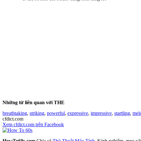
Những từ liên quan với THE
breathtaking
,
striking
,
powerful
,
expressive
,
impressive
,
startling
,
mel
cfdict.com
Xem cfdict.com trên Facebook
HowTo60s.com
Chia sẻ
Thủ Thuật Máy Tính
, Kinh nghiệm, mẹo vặ