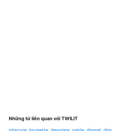
Những từ liên quan với TWILIT
obscure
,
brunette
,
desolate
,
sable
,
dismal
,
dim
,