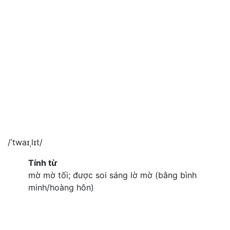
/ˈtwaɪˌlɪt/
Tính từ
mờ mờ tối; được soi sáng lờ mờ (bằng bình
minh/hoàng hôn)