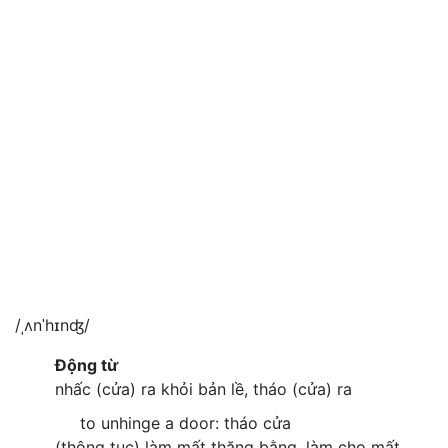
/ˌʌnˈhɪnʤ/
Động từ
nhấc (cửa) ra khỏi bản lề, tháo (cửa) ra
to unhinge a door: tháo cửa
(thông tục) làm mất thăng bằng, làm cho mất