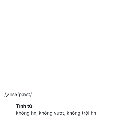
/ˌʌnsɚˈpæst/
Tính từ
không hn, không vượt, không trội hn