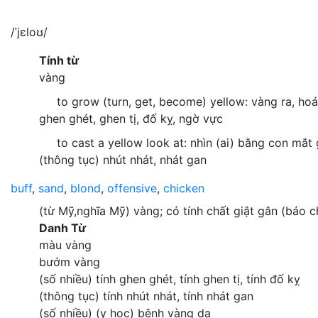
/ˈjɛloʊ/
Tính từ
vàng
to grow (turn, get, become) yellow: vàng ra, hoá
ghen ghét, ghen tị, đố kỵ, ngờ vực
to cast a yellow look at: nhìn (ai) bằng con mắt
(thông tục) nhút nhát, nhát gan
buff
,
sand
,
blond
,
offensive
,
chicken
(từ Mỹ,nghĩa Mỹ) vàng; có tính chất giật gân (báo c
Danh Từ
màu vàng
bướm vàng
(số nhiều) tính ghen ghét, tính ghen tị, tính đố kỵ
(thông tục) tính nhút nhát, tính nhát gan
(số nhiều) (y học) bệnh vàng da