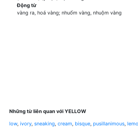
Động từ
vàng ra, hoá vàng; nhuốm vàng, nhuộm vàng
Những từ liên quan với YELLOW
low
,
ivory
,
sneaking
,
cream
,
bisque
,
pusillanimous
,
lem