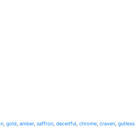
on
,
gold
,
amber
,
saffron
,
deceitful
,
chrome
,
craven
,
gutless