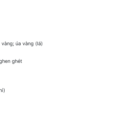
 vàng; úa vàng (lá)
 ghen ghét
hí)