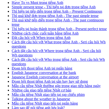
Have To vs Must trong tiếng Anh
Simple present tense - Thì hiện tại đơn trong tiếng Anh
Thì hiện tại tiếp diễn trong tiếng Anh – Present Continuous
Thì quá khứ đơn trong tiếng Anh - The past simple tense
Thì quá khứ tiếp diễn trong tiếng Anh - The past continuous
tense
Thì hiện tại hoàn thành trong tiếng Anh - Present perfect tense
Những cách chúc cuối tuần bằng tiếng Anh
Đặt câu hỏi với When trong tiếng Anh
Cách đặt câu hỏi với What trong tiếng Anh - Seri câu hỏi Wh
questions
Cách đặt câu hỏi với Where trong tiếng Anh - Seri câu hỏi
Wh questions
Cách đặt câu hỏi với Who trong tiếng Anh - Seri câu hỏi Wh
questions
Đoạn hội thoại tiếng Anh tại ngân hàng
English Japanese conversation at the bank
Japanese English conversation at the airport
Đoạn hội thoại tiếng Anh tại sân bay hay sử dụng
Mẫu câu tiếng Nhật thường gặp trong giao tiếp hằng ngày
Những câu giao tiếp tiếng Nhật cơ bản
Mẫu câu tiếng Nhật giao tiếp tại rạp chiếu phim
Talking about the weather in Japanese
Mẫu câu tiếng Nhật giao tiếp tại ngân hàng
Làm sao để nói tiếng anh lưu loát?