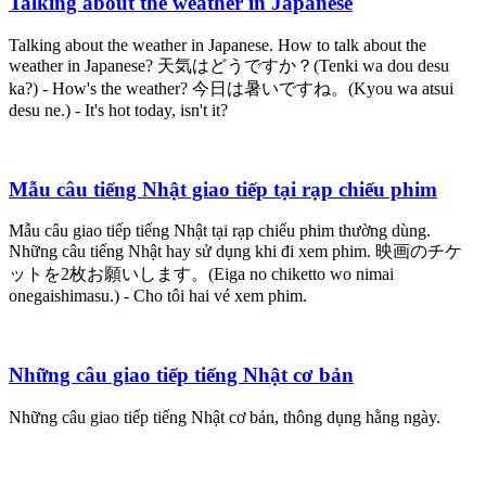
Talking about the weather in Japanese
Talking about the weather in Japanese. How to talk about the
weather in Japanese? 天気はどうですか？(Tenki wa dou desu
ka?) - How's the weather? 今日は暑いですね。(Kyou wa atsui
desu ne.) - It's hot today, isn't it?
Mẫu câu tiếng Nhật giao tiếp tại rạp chiếu phim
Mẫu câu giao tiếp tiếng Nhật tại rạp chiếu phim thường dùng.
Những câu tiếng Nhật hay sử dụng khi đi xem phim. 映画のチケ
ットを2枚お願いします。(Eiga no chiketto wo nimai
onegaishimasu.) - Cho tôi hai vé xem phim.
Những câu giao tiếp tiếng Nhật cơ bản
Những câu giao tiếp tiếng Nhật cơ bản, thông dụng hằng ngày.