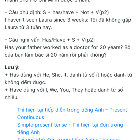
- Câu phủ định: S + has/have + Not + V(p2)
I haven't seen Laura since 3 weeks: Tôi đã không gặp
Laura từ 3 tuần nay.
- Câu nghi vấn: Has/Have + S + V(p2)
Has your father worked as a doctor for 20 years? Bố
của bạn làm bác sĩ 20 năm rồi phải không?
Lưu ý:
+ Has dùng với He, She, It, danh từ số ít hoặc danh từ
không đếm được.
+ Have dùng với I, We, You, They hoặc danh từ số
nhiều.
Thì hiện tại tiếp diễn trong tiếng Anh – Present
Continuous
Simple present tense - Thì hiện tại đơn trong
tiếng Anh
Thì quá khứ đơn trong tiếng Anh - The past