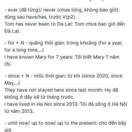
- ever (đã từng)/ never (chưa từng, không bao giờ):
dùng sau have/has, trước V(p2).
Tom has never been to Da Lat: Tom chưa bao giờ đến
Đà Lạt.
- for + N - quãng thời gian: trong khoảng (for a year,
for a long time,...)
I have known Mary for 7 years: Tôi biết Mary 7 năm
rồi.
- since + N - mốc thời gian: từ khi (since 2020, since
May,...)
They have not stayed here since last month: Họ đã
không ở đây kể từ tháng trước.
I have lived in Ha Noi since 2013: Tôi đã sống ở Hà Nội
từ năm 2013.
- until now/ up to now/ up to the present: cho đến bây
giờ