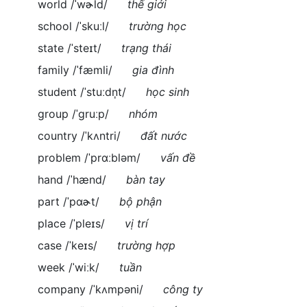
world /ˈwɚld/
thế giới
school /ˈskuːl/
trường học
state /ˈsteɪt/
trạng thái
family /ˈfæmli/
gia đình
student /ˈstuːdn̩t/
học sinh
group /ˈgruːp/
nhóm
country /ˈkʌntri/
đất nước
problem /ˈprɑːbləm/
vấn đề
hand /ˈhænd/
bàn tay
part /ˈpɑɚt/
bộ phận
place /ˈpleɪs/
vị trí
case /ˈkeɪs/
trường hợp
week /ˈwiːk/
tuần
company /ˈkʌmpəni/
công ty