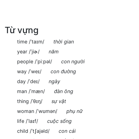
Từ vựng
time /ˈtaɪm/
thời gian
year /ˈjiɚ/
năm
people /ˈpiːpəl/
con người
way /ˈweɪ/
con đường
day /ˈdeɪ/
ngày
man /ˈmæn/
đàn ông
thing /ˈθɪŋ/
sự vật
woman /ˈwʊmən/
phụ nữ
life /ˈlaɪf/
cuộc sống
child /ˈtʃajəld/
con cái