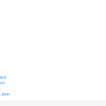
cách
ích
c
 đình