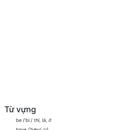
Từ vựng
be /ˈbiː/
thì, là, ở
have /ˈhæv/
có