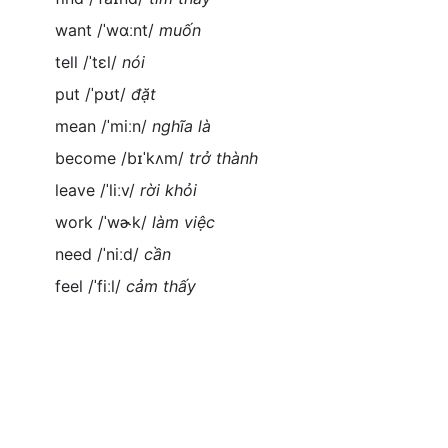
want /ˈwɑːnt/
muốn
tell /ˈtɛl/
nói
put /ˈpʊt/
đặt
mean /ˈmiːn/
nghĩa là
become /bɪˈkʌm/
trở thành
leave /ˈliːv/
rời khỏi
work /ˈwɚk/
làm việc
need /ˈniːd/
cần
feel /ˈfiːl/
cảm thấy