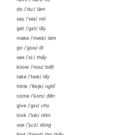
do /ˈduː/
làm
say /ˈseɪ/
nói
get /ˈgɛt/
lấy
make /ˈmeɪk/
làm
go /ˈgoʊ/
đi
see /ˈsiː/
thấy
know /ˈnoʊ/
biết
take /ˈteɪk/
lấy
think /ˈθɪŋk/
nghĩ
come /ˈkʌm/
đến
give /ˈgɪv/
cho
look /ˈlʊk/
nhìn
use /ˈjuːz/
dùng
find /ˈfaɪnd/
tìm thấy