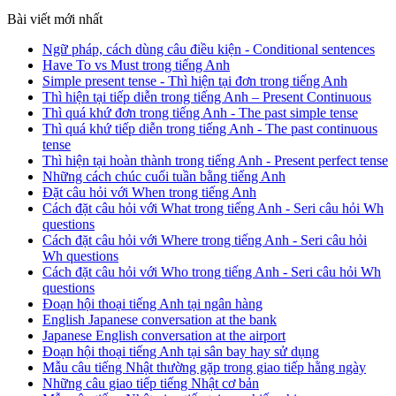
Bài viết mới nhất
Ngữ pháp, cách dùng câu điều kiện - Conditional sentences
Have To vs Must trong tiếng Anh
Simple present tense - Thì hiện tại đơn trong tiếng Anh
Thì hiện tại tiếp diễn trong tiếng Anh – Present Continuous
Thì quá khứ đơn trong tiếng Anh - The past simple tense
Thì quá khứ tiếp diễn trong tiếng Anh - The past continuous
tense
Thì hiện tại hoàn thành trong tiếng Anh - Present perfect tense
Những cách chúc cuối tuần bằng tiếng Anh
Đặt câu hỏi với When trong tiếng Anh
Cách đặt câu hỏi với What trong tiếng Anh - Seri câu hỏi Wh
questions
Cách đặt câu hỏi với Where trong tiếng Anh - Seri câu hỏi
Wh questions
Cách đặt câu hỏi với Who trong tiếng Anh - Seri câu hỏi Wh
questions
Đoạn hội thoại tiếng Anh tại ngân hàng
English Japanese conversation at the bank
Japanese English conversation at the airport
Đoạn hội thoại tiếng Anh tại sân bay hay sử dụng
Mẫu câu tiếng Nhật thường gặp trong giao tiếp hằng ngày
Những câu giao tiếp tiếng Nhật cơ bản