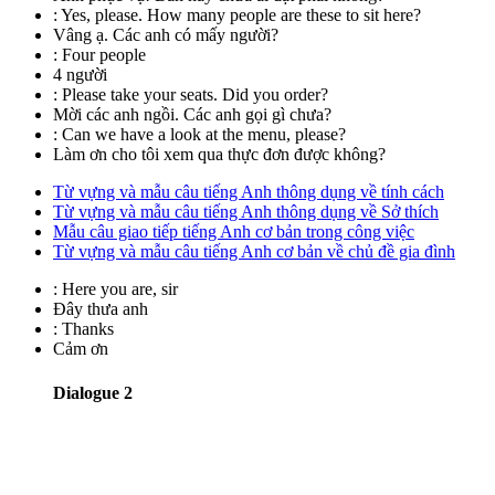
:
Yes, please. How many people are these to sit here?
Vâng ạ. Các anh có mấy người?
:
Four people
4 người
:
Please take your seats. Did you order?
Mời các anh ngồi. Các anh gọi gì chưa?
:
Can we have a look at the menu, please?
Làm ơn cho tôi xem qua thực đơn được không?
Từ vựng và mẫu câu tiếng Anh thông dụng về tính cách
Từ vựng và mẫu câu tiếng Anh thông dụng về Sở thích
Mẫu câu giao tiếp tiếng Anh cơ bản trong công việc
Từ vựng và mẫu câu tiếng Anh cơ bản về chủ đề gia đình
:
Here you are, sir
Đây thưa anh
:
Thanks
Cảm ơn
Dialogue 2