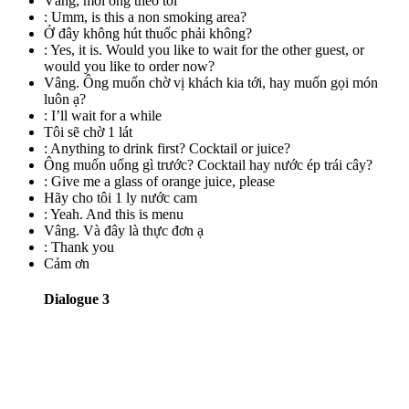
Vâng, mời ông theo tôi
:
Umm, is this a non smoking area?
Ở đây không hút thuốc phải không?
:
Yes, it is. Would you like to wait for the other guest, or
would you like to order now?
Vâng. Ông muốn chờ vị khách kia tới, hay muốn gọi món
luôn ạ?
:
I’ll wait for a while
Tôi sẽ chờ 1 lát
:
Anything to drink first? Cocktail or juice?
Ông muốn uống gì trước? Cocktail hay nước ép trái cây?
:
Give me a glass of orange juice, please
Hãy cho tôi 1 ly nước cam
:
Yeah. And this is menu
Vâng. Và đây là thực đơn ạ
:
Thank you
Cảm ơn
Dialogue 3