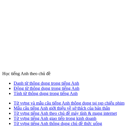
Học tiếng Anh theo chủ đề
Danh từ thông dụng trong tiếng Anh
Động từ thông dụng trong tiếng Anh
Tính từ thông dụng trong tiếng Anh
Từ vựng và mẫu câu tiếng Anh thông dụng tại rạp chiếu phim
Mẫu câu tiếng Anh giới thiệu về sở thích của bản thân
Từ vựng tiếng Anh theo chủ đề máy tính & mạng internet
Từ vựng tiếng Anh giao tiếp trong kinh doanh
Từ vựng tiếng Anh thông dụng chủ đề thức uống