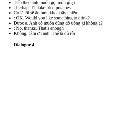
Tiếp theo anh muốn gọi món gì ạ?
:
Perhaps I’ll take fried potatoes
Có lẽ tôi sẽ ăn món khoai tây chiên
:
OK. Would you like something to drink?
Được ạ. Anh có muốn dùng đồ uống gì không ạ?
:
No, thanks. That’s enough
Không, cảm ơn anh. Thế là đủ rồi
Dialogue 4