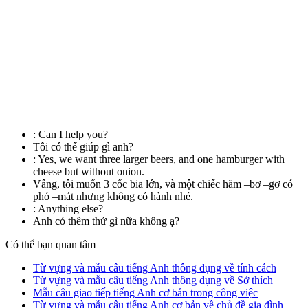
:
Can I help you?
Tôi có thể giúp gì anh?
:
Yes, we want three larger beers, and one hamburger with
cheese but without onion.
Vâng, tôi muốn 3 cốc bia lớn, và một chiếc hăm –bơ –gơ có
phó –mát nhưng không có hành nhé.
:
Anything else?
Anh có thêm thứ gì nữa không ạ?
Có thể bạn quan tâm
Từ vựng và mẫu câu tiếng Anh thông dụng về tính cách
Từ vựng và mẫu câu tiếng Anh thông dụng về Sở thích
Mẫu câu giao tiếp tiếng Anh cơ bản trong công việc
Từ vựng và mẫu câu tiếng Anh cơ bản về chủ đề gia đình