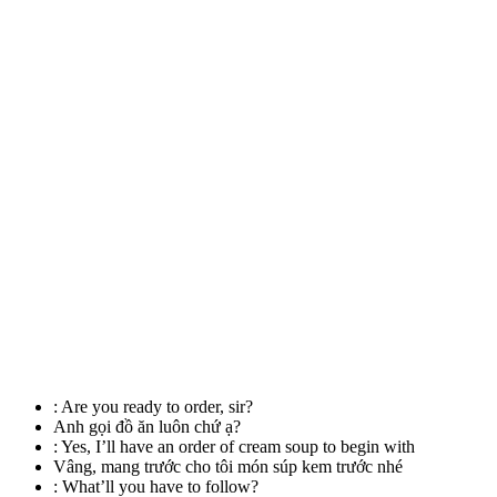
:
Are you ready to order, sir?
Anh gọi đồ ăn luôn chứ ạ?
:
Yes, I’ll have an order of cream soup to begin with
Vâng, mang trước cho tôi món súp kem trước nhé
:
What’ll you have to follow?