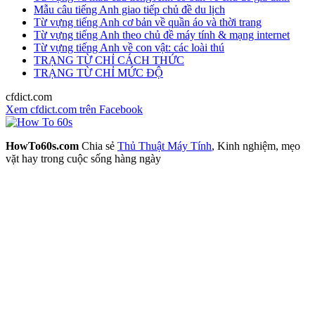
Mẫu câu tiếng Anh giao tiếp chủ đề du lịch
Từ vựng tiếng Anh cơ bản về quần áo và thời trang
Từ vựng tiếng Anh theo chủ đề máy tính & mạng internet
Từ vựng tiếng Anh về con vật: các loài thú
TRẠNG TỪ CHỈ CÁCH THỨC
TRẠNG TỪ CHỈ MỨC ĐỘ
cfdict.com
Xem cfdict.com trên Facebook
HowTo60s.com
Chia sẻ
Thủ Thuật Máy Tính
, Kinh nghiệm, mẹo
vặt hay trong cuộc sống hàng ngày