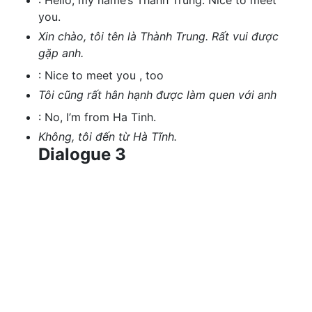
:
Hello, my name’s Thanh Trung. Nice to meet
you.
Xin chào, tôi tên là Thành Trung. Rất vui được
gặp anh.
:
Nice to meet you , too
Tôi cũng rất hân hạnh được làm quen với anh
:
No, I’m from Ha Tinh.
Không, tôi đến từ Hà Tĩnh.
Dialogue 3