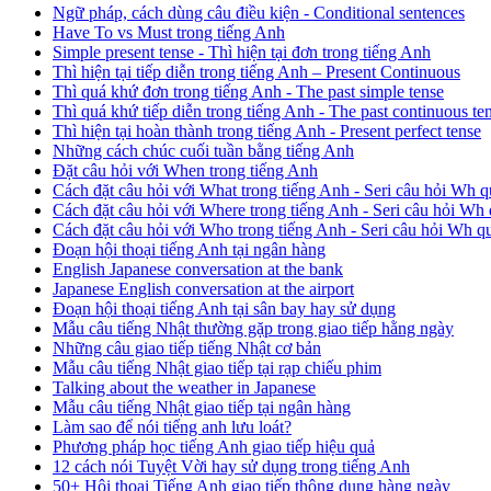
Ngữ pháp, cách dùng câu điều kiện - Conditional sentences
Have To vs Must trong tiếng Anh
Simple present tense - Thì hiện tại đơn trong tiếng Anh
Thì hiện tại tiếp diễn trong tiếng Anh – Present Continuous
Thì quá khứ đơn trong tiếng Anh - The past simple tense
Thì quá khứ tiếp diễn trong tiếng Anh - The past continuous te
Thì hiện tại hoàn thành trong tiếng Anh - Present perfect tense
Những cách chúc cuối tuần bằng tiếng Anh
Đặt câu hỏi với When trong tiếng Anh
Cách đặt câu hỏi với What trong tiếng Anh - Seri câu hỏi Wh q
Cách đặt câu hỏi với Where trong tiếng Anh - Seri câu hỏi Wh 
Cách đặt câu hỏi với Who trong tiếng Anh - Seri câu hỏi Wh q
Đoạn hội thoại tiếng Anh tại ngân hàng
English Japanese conversation at the bank
Japanese English conversation at the airport
Đoạn hội thoại tiếng Anh tại sân bay hay sử dụng
Mẫu câu tiếng Nhật thường gặp trong giao tiếp hằng ngày
Những câu giao tiếp tiếng Nhật cơ bản
Mẫu câu tiếng Nhật giao tiếp tại rạp chiếu phim
Talking about the weather in Japanese
Mẫu câu tiếng Nhật giao tiếp tại ngân hàng
Làm sao để nói tiếng anh lưu loát?
Phương pháp học tiếng Anh giao tiếp hiệu quả
12 cách nói Tuyệt Vời hay sử dụng trong tiếng Anh
50+ Hội thoại Tiếng Anh giao tiếp thông dụng hàng ngày