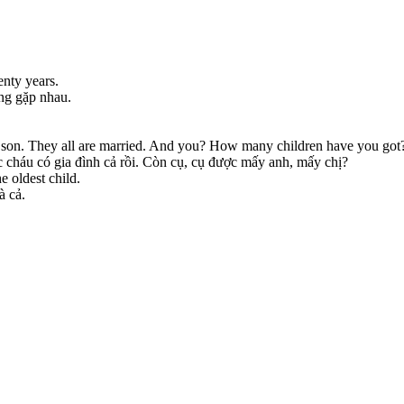
enty years.
ng gặp nhau.
e son. They all are married. And you? How many children have you got
 cháu có gia đình cả rồi. Còn cụ, cụ được mấy anh, mấy chị?
e oldest child.
à cả.