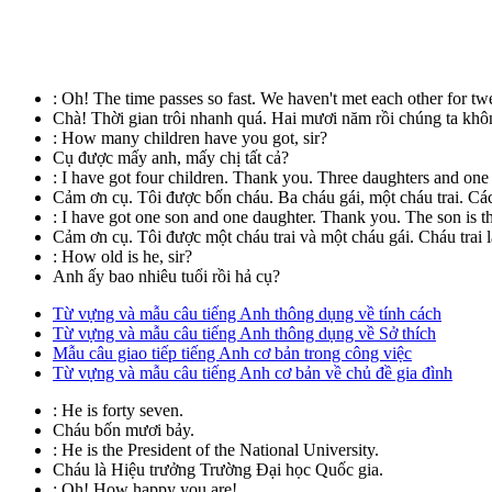
:
Oh! The time passes so fast. We haven't met each other for tw
Chà! Thời gian trôi nhanh quá. Hai mươi năm rồi chúng ta khô
:
How many children have you got, sir?
Cụ được mấy anh, mấy chị tất cả?
:
I have got four children. Thank you. Three daughters and on
Cảm ơn cụ. Tôi được bốn cháu. Ba cháu gái, một cháu trai. Các
:
I have got one son and one daughter. Thank you. The son is th
Cảm ơn cụ. Tôi được một cháu trai và một cháu gái. Cháu trai l
:
How old is he, sir?
Anh ấy bao nhiêu tuổi rồi hả cụ?
Từ vựng và mẫu câu tiếng Anh thông dụng về tính cách
Từ vựng và mẫu câu tiếng Anh thông dụng về Sở thích
Mẫu câu giao tiếp tiếng Anh cơ bản trong công việc
Từ vựng và mẫu câu tiếng Anh cơ bản về chủ đề gia đình
:
He is forty seven.
Cháu bốn mươi bảy.
:
He is the President of the National University.
Cháu là Hiệu trưởng Trường Ðại học Quốc gia.
:
Oh! How happy you are!