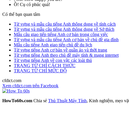
Ồ! Cụ có phúc quá!
Có thể bạn quan tâm
Từ vựng và mẫu câu tiếng Anh thông dụng về tính cách
Từ vựng và mẫu câu tiếng Anh thông dụng về Sở thích
Mẫu câu giao tiếp tiếng Anh cơ bản trong công việc
Từ vựng và mẫu câu tiếng Anh cơ bản về chủ đề gia đình
Mẫu câu tiếng Anh giao tiếp chủ đề du lịch
Từ vựng tiếng Anh cơ bản về quần áo và thời trang
Từ vựng tiếng Anh theo chủ đề máy tính & mạng internet
Từ vựng tiếng Anh về con vật: các loài thú
TRẠNG TỪ CHỈ CÁCH THỨC
TRẠNG TỪ CHỈ MỨC ĐỘ
cfdict.com
Xem cfdict.com trên Facebook
HowTo60s.com
Chia sẻ
Thủ Thuật Máy Tính
, Kinh nghiệm, mẹo vặ