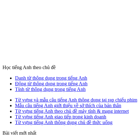
Học tiếng Anh theo chủ đề
Danh từ thông dụng trong tiếng Anh
Động từ thông dụng trong tiếng Anh
Tính từ thông dụng trong tiếng Anh
Từ vựng và mẫu câu tiếng Anh thông dụng tại rạp chiếu phim
Mẫu câu tiếng Anh giới thiệu về sở thích của bản thân
Từ vựng tiếng Anh theo chủ đề máy tính & mạng internet
Từ vựng tiếng Anh giao tiếp trong kinh doanh
Từ vựng tiếng Anh thông dụng chủ đề thức uống
Bài viết mới nhất