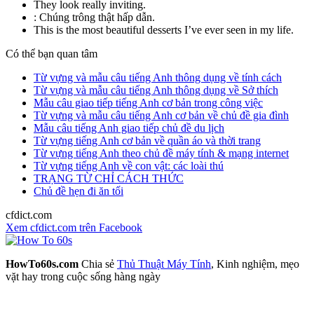
They look really inviting.
:
Chúng trông thật hấp dẫn.
This is the most beautiful desserts I’ve ever seen in my life.
Có thể bạn quan tâm
Từ vựng và mẫu câu tiếng Anh thông dụng về tính cách
Từ vựng và mẫu câu tiếng Anh thông dụng về Sở thích
Mẫu câu giao tiếp tiếng Anh cơ bản trong công việc
Từ vựng và mẫu câu tiếng Anh cơ bản về chủ đề gia đình
Mẫu câu tiếng Anh giao tiếp chủ đề du lịch
Từ vựng tiếng Anh cơ bản về quần áo và thời trang
Từ vựng tiếng Anh theo chủ đề máy tính & mạng internet
Từ vựng tiếng Anh về con vật: các loài thú
TRẠNG TỪ CHỈ CÁCH THỨC
Chủ đề hẹn đi ăn tối
cfdict.com
Xem cfdict.com trên Facebook
HowTo60s.com
Chia sẻ
Thủ Thuật Máy Tính
, Kinh nghiệm, mẹo
vặt hay trong cuộc sống hàng ngày