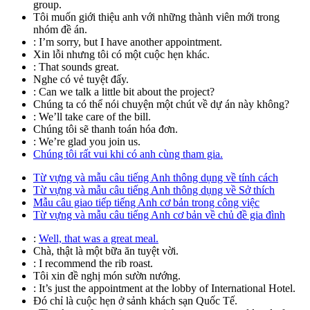
group.
Tôi muốn giới thiệu anh với những thành viên mới trong
nhóm đề án.
:
I’m sorry, but I have another appointment.
Xin lỗi nhưng tôi có một cuộc hẹn khác.
:
That sounds great.
Nghe có vẻ tuyệt đấy.
:
Can we talk a little bit about the project?
Chúng ta có thể nói chuyện một chút về dự án này không?
:
We’ll take care of the bill.
Chúng tôi sẽ thanh toán hóa đơn.
:
We’re glad you join us.
Chúng tôi rất vui khi có anh cùng tham gia.
Từ vựng và mẫu câu tiếng Anh thông dụng về tính cách
Từ vựng và mẫu câu tiếng Anh thông dụng về Sở thích
Mẫu câu giao tiếp tiếng Anh cơ bản trong công việc
Từ vựng và mẫu câu tiếng Anh cơ bản về chủ đề gia đình
:
Well, that was a great meal.
Chà, thật là một bữa ăn tuyệt vời.
:
I recommend the rib roast.
Tôi xin đề nghị món sườn nướng.
:
It’s just the appointment at the lobby of International Hotel.
Đó chỉ là cuộc hẹn ở sảnh khách sạn Quốc Tế.