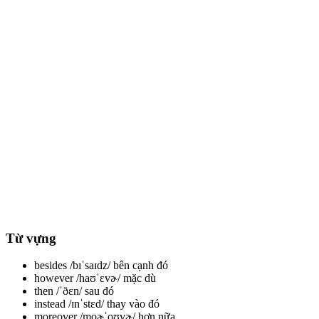
Từ vựng
besides /bɪˈsaɪdz/
bên cạnh đó
however /haʊˈɛvɚ/
mặc dù
then /ˈðɛn/
sau đó
instead /ɪnˈstɛd/
thay vào đó
moreover /moɚˈoʊvɚ/
hơn nữa