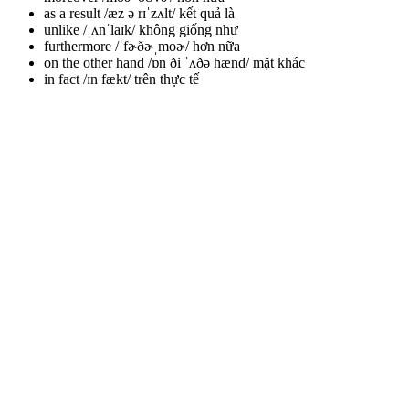
as a result /æz ə rɪˈzʌlt/
kết quả là
unlike /ˌʌnˈlaɪk/
không giống như
furthermore /ˈfɚðɚˌmoɚ/
hơn nữa
on the other hand /ɒn ði ˈʌðə hænd/
mặt khác
in fact /ɪn fækt/
trên thực tế