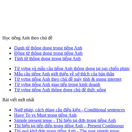
Học tiếng Anh theo chủ đề
Danh từ thông dụng trong tiếng Anh
Động từ thông dụng trong tiếng Anh
Tính từ thông dụng trong tiếng Anh
Từ vựng và mẫu câu tiếng Anh thông dụng tại rạp chiếu phim
Mẫu câu tiếng Anh giới thiệu về sở thích của bản thân
Từ vựng tiếng Anh theo chủ đề máy tính & mạng internet
Từ vựng tiếng Anh giao tiếp trong kinh doanh
Từ vựng tiếng Anh thông dụng chủ đề thức uống
Bài viết mới nhất
Ngữ pháp, cách dùng câu điều kiện - Conditional sentences
Have To vs Must trong tiếng Anh
Simple present tense - Thì hiện tại đơn trong tiếng Anh
Thì hiện tại tiếp diễn trong tiếng Anh – Present Continuous
Thì quá khứ đơn trong tiếng Anh - The past simple tense