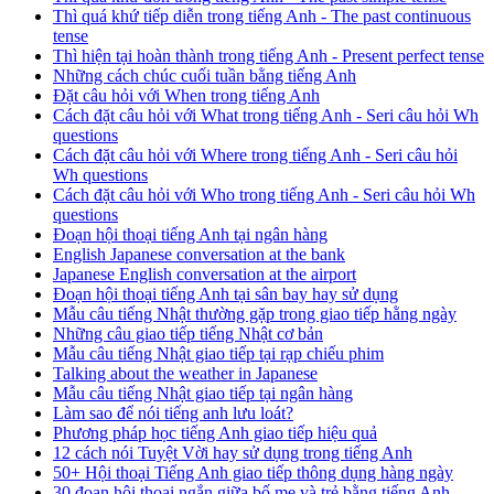
Thì quá khứ tiếp diễn trong tiếng Anh - The past continuous
tense
Thì hiện tại hoàn thành trong tiếng Anh - Present perfect tense
Những cách chúc cuối tuần bằng tiếng Anh
Đặt câu hỏi với When trong tiếng Anh
Cách đặt câu hỏi với What trong tiếng Anh - Seri câu hỏi Wh
questions
Cách đặt câu hỏi với Where trong tiếng Anh - Seri câu hỏi
Wh questions
Cách đặt câu hỏi với Who trong tiếng Anh - Seri câu hỏi Wh
questions
Đoạn hội thoại tiếng Anh tại ngân hàng
English Japanese conversation at the bank
Japanese English conversation at the airport
Đoạn hội thoại tiếng Anh tại sân bay hay sử dụng
Mẫu câu tiếng Nhật thường gặp trong giao tiếp hằng ngày
Những câu giao tiếp tiếng Nhật cơ bản
Mẫu câu tiếng Nhật giao tiếp tại rạp chiếu phim
Talking about the weather in Japanese
Mẫu câu tiếng Nhật giao tiếp tại ngân hàng
Làm sao để nói tiếng anh lưu loát?
Phương pháp học tiếng Anh giao tiếp hiệu quả
12 cách nói Tuyệt Vời hay sử dụng trong tiếng Anh
50+ Hội thoại Tiếng Anh giao tiếp thông dụng hàng ngày
30 đoạn hội thoại ngắn giữa bố mẹ và trẻ bằng tiếng Anh