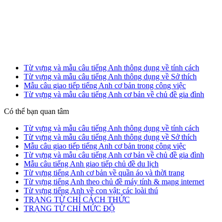
Từ vựng và mẫu câu tiếng Anh thông dụng về tính cách
Từ vựng và mẫu câu tiếng Anh thông dụng về Sở thích
Mẫu câu giao tiếp tiếng Anh cơ bản trong công việc
Từ vựng và mẫu câu tiếng Anh cơ bản về chủ đề gia đình
Có thể bạn quan tâm
Từ vựng và mẫu câu tiếng Anh thông dụng về tính cách
Từ vựng và mẫu câu tiếng Anh thông dụng về Sở thích
Mẫu câu giao tiếp tiếng Anh cơ bản trong công việc
Từ vựng và mẫu câu tiếng Anh cơ bản về chủ đề gia đình
Mẫu câu tiếng Anh giao tiếp chủ đề du lịch
Từ vựng tiếng Anh cơ bản về quần áo và thời trang
Từ vựng tiếng Anh theo chủ đề máy tính & mạng internet
Từ vựng tiếng Anh về con vật: các loài thú
TRẠNG TỪ CHỈ CÁCH THỨC
TRẠNG TỪ CHỈ MỨC ĐỘ