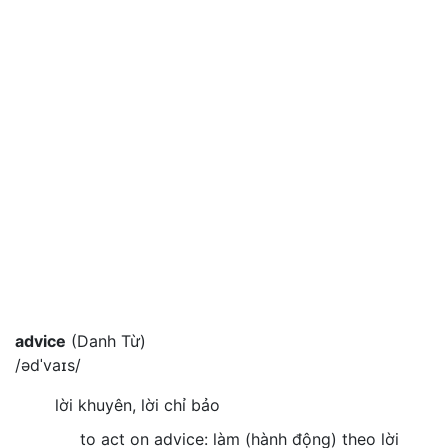
advice
(Danh Từ)
/ədˈvaɪs/
lời khuyên, lời chỉ bảo
to act on advice: làm (hành động) theo lời