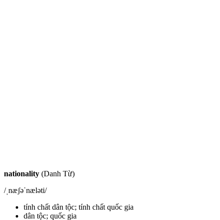
nationality
(Danh Từ)
/ˌnæʃəˈnæləti/
tính chất dân tộc; tính chất quốc gia
dân tộc; quốc gia