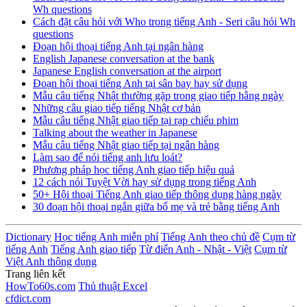
Wh questions
Cách đặt câu hỏi với Who trong tiếng Anh - Seri câu hỏi Wh
questions
Đoạn hội thoại tiếng Anh tại ngân hàng
English Japanese conversation at the bank
Japanese English conversation at the airport
Đoạn hội thoại tiếng Anh tại sân bay hay sử dụng
Mẫu câu tiếng Nhật thường gặp trong giao tiếp hằng ngày
Những câu giao tiếp tiếng Nhật cơ bản
Mẫu câu tiếng Nhật giao tiếp tại rạp chiếu phim
Talking about the weather in Japanese
Mẫu câu tiếng Nhật giao tiếp tại ngân hàng
Làm sao để nói tiếng anh lưu loát?
Phương pháp học tiếng Anh giao tiếp hiệu quả
12 cách nói Tuyệt Vời hay sử dụng trong tiếng Anh
50+ Hội thoại Tiếng Anh giao tiếp thông dụng hàng ngày
30 đoạn hội thoại ngắn giữa bố mẹ và trẻ bằng tiếng Anh
Dictionary
Học tiếng Anh miễn phí
Tiếng Anh theo chủ đề
Cụm từ
tiếng Anh
Tiếng Anh giao tiếp
Từ điển Anh - Nhật - Việt
Cụm từ
Việt Anh thông dụng
Trang liên kết
HowTo60s.com
Thủ thuật Excel
cfdict.com