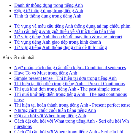
Danh từ thông dụng trong tiếng Anh
Động từ thông dụng trong tiếng Anh
Tính từ thông dụng trong tiếng Anh
Từ vựng và mẫu câu tiếng Anh thông dụng tại rạp chiếu phim
Mẫu câu tiếng Anh giới thiệu về sở thích của bản thân
Từ vựng tiếng Anh theo chủ đề máy tính & mạng internet
Từ vựng tiếng Anh giao tiếp trong kinh doanh
Từ vựng tiếng Anh thông dụng chủ đề thức uống
Bài viết mới nhất
Ngữ pháp, cách dùng câu điều kiện - Conditional sentences
Have To vs Must trong tiếng Anh
Simple present tense - Thì hiện tại đơn trong tiếng Anh
Thì hiện tại tiếp diễn trong tiếng Anh – Present Continuous
Thì quá khứ đơn trong tiếng Anh - The past simple tense
Thì quá khứ tiếp diễn trong tiếng Anh - The past continuous
tense
Thì hiện tại hoàn thành trong tiếng Anh - Present perfect tense
Những cách chúc cuối tuần bằng tiếng Anh
Đặt câu hỏi với When trong tiếng Anh
Cách đặt câu hỏi với What trong tiếng Anh - Seri câu hỏi Wh
questions
Cách đặt câu hỏi với Where trong tiếng Anh - Seri câu hỏi