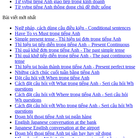
Từ vựng tiếng Anh giao tiếp trong kinh doanh
Từ vựng tiếng Anh thông dụng chủ đề thức uống
Bài viết mới nhất
Ngữ pháp, cách dùng câu điều kiện - Conditional sentences
Have To vs Must trong tiếng Anh
Simple present tense - Thì hiện tại đơn trong tiếng Anh
Thì hiện tại tiếp diễn trong tiếng Anh – Present Continuous
Thì quá khứ đơn trong tiếng Anh - The past simple tense
Thì quá khứ tiếp diễn trong tiếng Anh - The past continuous
tense
Thì hiện tại hoàn thành trong tiếng Anh - Present perfect tense
Những cách chúc cuối tuần bằng tiếng Anh
Đặt câu hỏi với When trong tiếng Anh
Cách đặt câu hỏi với What trong tiếng Anh - Seri câu hỏi Wh
questions
Cách đặt câu hỏi với Where trong tiếng Anh - Seri câu hỏi
Wh questions
Cách đặt câu hỏi với Who trong tiếng Anh - Seri câu hỏi Wh
questions
Đoạn hội thoại tiếng Anh tại ngân hàng
English Japanese conversation at the bank
Japanese English conversation at the airport
Đoạn hội thoại tiếng Anh tại sân bay hay sử dụng