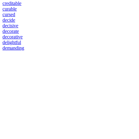
creditable
curable
cursed
decide
decisive
decorate
decorative
delightful
demanding