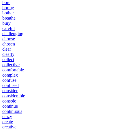
bore
boring
bother
breathe
bury
careful
challenging
choose
chosen
clear
clearly
collect
collective
comfortable
complex
confuse
confused
consider
considerable
console
continue
continuous
crazy
create
creative