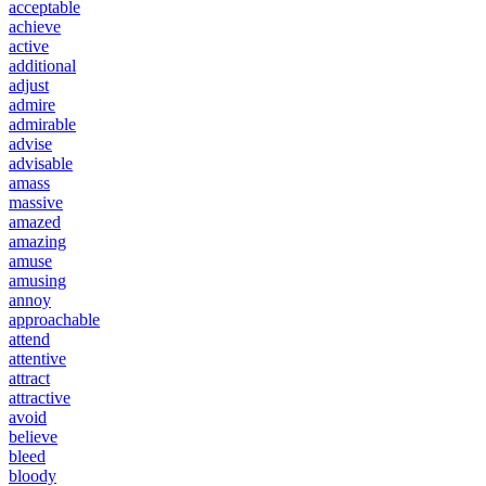
acceptable
achieve
active
additional
adjust
admire
admirable
advise
advisable
amass
massive
amazed
amazing
amuse
amusing
annoy
approachable
attend
attentive
attract
attractive
avoid
believe
bleed
bloody