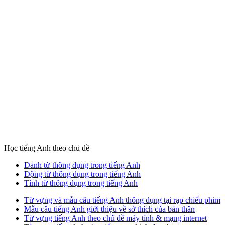
Học tiếng Anh theo chủ đề
Danh từ thông dụng trong tiếng Anh
Động từ thông dụng trong tiếng Anh
Tính từ thông dụng trong tiếng Anh
Từ vựng và mẫu câu tiếng Anh thông dụng tại rạp chiếu phim
Mẫu câu tiếng Anh giới thiệu về sở thích của bản thân
Từ vựng tiếng Anh theo chủ đề máy tính & mạng internet