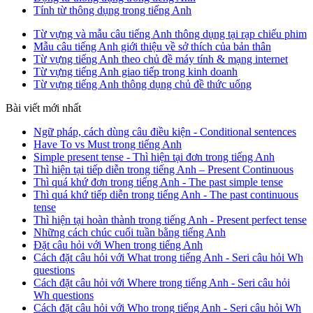
Tính từ thông dụng trong tiếng Anh
Từ vựng và mẫu câu tiếng Anh thông dụng tại rạp chiếu phim
Mẫu câu tiếng Anh giới thiệu về sở thích của bản thân
Từ vựng tiếng Anh theo chủ đề máy tính & mạng internet
Từ vựng tiếng Anh giao tiếp trong kinh doanh
Từ vựng tiếng Anh thông dụng chủ đề thức uống
Bài viết mới nhất
Ngữ pháp, cách dùng câu điều kiện - Conditional sentences
Have To vs Must trong tiếng Anh
Simple present tense - Thì hiện tại đơn trong tiếng Anh
Thì hiện tại tiếp diễn trong tiếng Anh – Present Continuous
Thì quá khứ đơn trong tiếng Anh - The past simple tense
Thì quá khứ tiếp diễn trong tiếng Anh - The past continuous
tense
Thì hiện tại hoàn thành trong tiếng Anh - Present perfect tense
Những cách chúc cuối tuần bằng tiếng Anh
Đặt câu hỏi với When trong tiếng Anh
Cách đặt câu hỏi với What trong tiếng Anh - Seri câu hỏi Wh
questions
Cách đặt câu hỏi với Where trong tiếng Anh - Seri câu hỏi
Wh questions
Cách đặt câu hỏi với Who trong tiếng Anh - Seri câu hỏi Wh