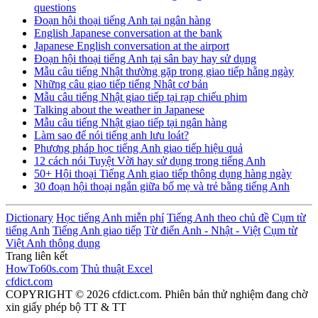
questions
Đoạn hội thoại tiếng Anh tại ngân hàng
English Japanese conversation at the bank
Japanese English conversation at the airport
Đoạn hội thoại tiếng Anh tại sân bay hay sử dụng
Mẫu câu tiếng Nhật thường gặp trong giao tiếp hằng ngày
Những câu giao tiếp tiếng Nhật cơ bản
Mẫu câu tiếng Nhật giao tiếp tại rạp chiếu phim
Talking about the weather in Japanese
Mẫu câu tiếng Nhật giao tiếp tại ngân hàng
Làm sao để nói tiếng anh lưu loát?
Phương pháp học tiếng Anh giao tiếp hiệu quả
12 cách nói Tuyệt Vời hay sử dụng trong tiếng Anh
50+ Hội thoại Tiếng Anh giao tiếp thông dụng hàng ngày
30 đoạn hội thoại ngắn giữa bố mẹ và trẻ bằng tiếng Anh
Dictionary
Học tiếng Anh miễn phí
Tiếng Anh theo chủ đề
Cụm từ
tiếng Anh
Tiếng Anh giao tiếp
Từ điển Anh - Nhật - Việt
Cụm từ
Việt Anh thông dụng
Trang liên kết
HowTo60s.com
Thủ thuật Excel
cfdict.com
COPYRIGHT © 2026 cfdict.com. Phiên bản thử nghiệm đang chờ
xin giấy phép bộ TT & TT