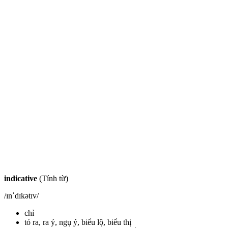
indicative
(Tính từ)
/ɪnˈdɪkətɪv/
chỉ
tỏ ra, ra ý, ngụ ý, biểu lộ, biểu thị