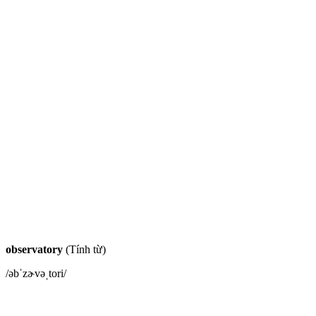
observatory
(Tính từ)
/əbˈzɚvəˌtori/