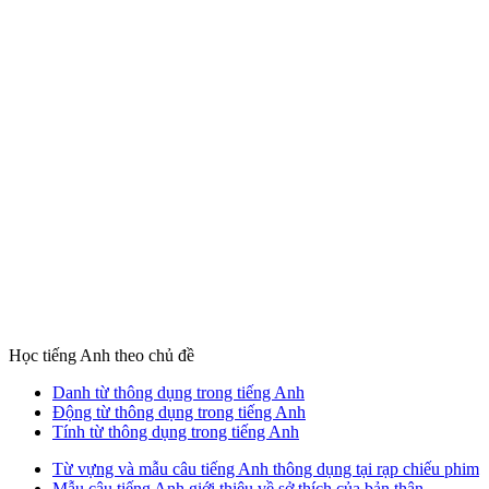
Học tiếng Anh theo chủ đề
Danh từ thông dụng trong tiếng Anh
Động từ thông dụng trong tiếng Anh
Tính từ thông dụng trong tiếng Anh
Từ vựng và mẫu câu tiếng Anh thông dụng tại rạp chiếu phim
Mẫu câu tiếng Anh giới thiệu về sở thích của bản thân