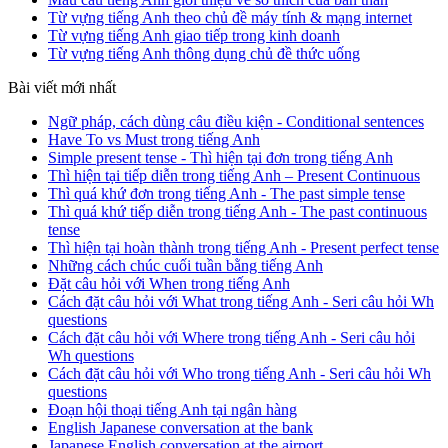
Từ vựng tiếng Anh theo chủ đề máy tính & mạng internet
Từ vựng tiếng Anh giao tiếp trong kinh doanh
Từ vựng tiếng Anh thông dụng chủ đề thức uống
Bài viết mới nhất
Ngữ pháp, cách dùng câu điều kiện - Conditional sentences
Have To vs Must trong tiếng Anh
Simple present tense - Thì hiện tại đơn trong tiếng Anh
Thì hiện tại tiếp diễn trong tiếng Anh – Present Continuous
Thì quá khứ đơn trong tiếng Anh - The past simple tense
Thì quá khứ tiếp diễn trong tiếng Anh - The past continuous
tense
Thì hiện tại hoàn thành trong tiếng Anh - Present perfect tense
Những cách chúc cuối tuần bằng tiếng Anh
Đặt câu hỏi với When trong tiếng Anh
Cách đặt câu hỏi với What trong tiếng Anh - Seri câu hỏi Wh
questions
Cách đặt câu hỏi với Where trong tiếng Anh - Seri câu hỏi
Wh questions
Cách đặt câu hỏi với Who trong tiếng Anh - Seri câu hỏi Wh
questions
Đoạn hội thoại tiếng Anh tại ngân hàng
English Japanese conversation at the bank
Japanese English conversation at the airport