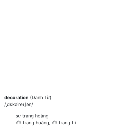
decoration
(Danh Từ)
/ˌdɛkəˈreɪʃən/
sự trang hoàng
đồ trang hoàng, đồ trang trí