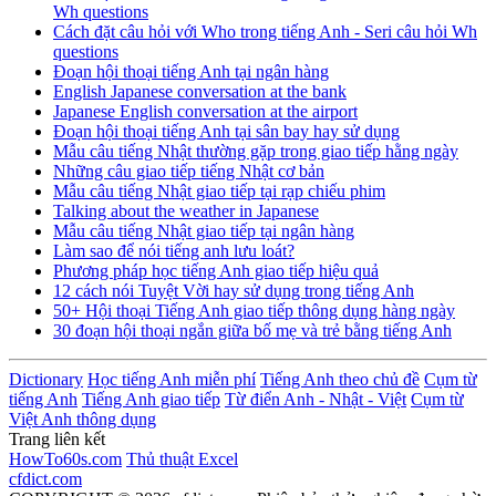
Wh questions
Cách đặt câu hỏi với Who trong tiếng Anh - Seri câu hỏi Wh
questions
Đoạn hội thoại tiếng Anh tại ngân hàng
English Japanese conversation at the bank
Japanese English conversation at the airport
Đoạn hội thoại tiếng Anh tại sân bay hay sử dụng
Mẫu câu tiếng Nhật thường gặp trong giao tiếp hằng ngày
Những câu giao tiếp tiếng Nhật cơ bản
Mẫu câu tiếng Nhật giao tiếp tại rạp chiếu phim
Talking about the weather in Japanese
Mẫu câu tiếng Nhật giao tiếp tại ngân hàng
Làm sao để nói tiếng anh lưu loát?
Phương pháp học tiếng Anh giao tiếp hiệu quả
12 cách nói Tuyệt Vời hay sử dụng trong tiếng Anh
50+ Hội thoại Tiếng Anh giao tiếp thông dụng hàng ngày
30 đoạn hội thoại ngắn giữa bố mẹ và trẻ bằng tiếng Anh
Dictionary
Học tiếng Anh miễn phí
Tiếng Anh theo chủ đề
Cụm từ
tiếng Anh
Tiếng Anh giao tiếp
Từ điển Anh - Nhật - Việt
Cụm từ
Việt Anh thông dụng
Trang liên kết
HowTo60s.com
Thủ thuật Excel
cfdict.com