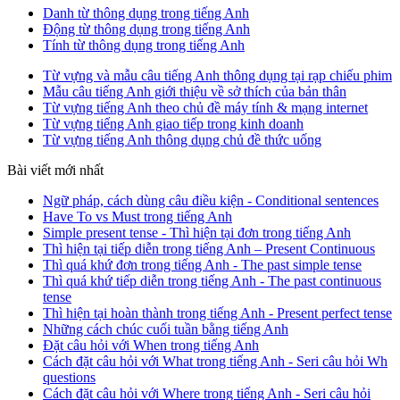
Danh từ thông dụng trong tiếng Anh
Động từ thông dụng trong tiếng Anh
Tính từ thông dụng trong tiếng Anh
Từ vựng và mẫu câu tiếng Anh thông dụng tại rạp chiếu phim
Mẫu câu tiếng Anh giới thiệu về sở thích của bản thân
Từ vựng tiếng Anh theo chủ đề máy tính & mạng internet
Từ vựng tiếng Anh giao tiếp trong kinh doanh
Từ vựng tiếng Anh thông dụng chủ đề thức uống
Bài viết mới nhất
Ngữ pháp, cách dùng câu điều kiện - Conditional sentences
Have To vs Must trong tiếng Anh
Simple present tense - Thì hiện tại đơn trong tiếng Anh
Thì hiện tại tiếp diễn trong tiếng Anh – Present Continuous
Thì quá khứ đơn trong tiếng Anh - The past simple tense
Thì quá khứ tiếp diễn trong tiếng Anh - The past continuous
tense
Thì hiện tại hoàn thành trong tiếng Anh - Present perfect tense
Những cách chúc cuối tuần bằng tiếng Anh
Đặt câu hỏi với When trong tiếng Anh
Cách đặt câu hỏi với What trong tiếng Anh - Seri câu hỏi Wh
questions
Cách đặt câu hỏi với Where trong tiếng Anh - Seri câu hỏi