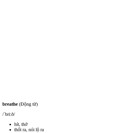
breathe
(Động từ)
/ˈbriːð/
hít, thở
thốt ra, nói lộ ra