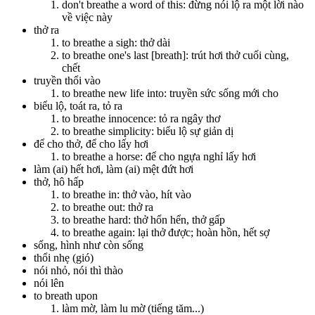
don't breathe a word of this: đừng nói lộ ra một lời nào
về việc này
thở ra
to breathe a sigh: thở dài
to breathe one's last [breath]: trút hơi thở cuối cùng,
chết
truyền thổi vào
to breathe new life into: truyền sức sống mới cho
biểu lộ, toát ra, tỏ ra
to breathe innocence: tỏ ra ngây thơ
to breathe simplicity: biểu lộ sự giản dị
để cho thở, để cho lấy hơi
to breathe a horse: để cho ngựa nghỉ lấy hơi
làm (ai) hết hơi, làm (ai) mệt đứt hơi
thở, hô hấp
to breathe in: thở vào, hít vào
to breathe out: thở ra
to breathe hard: thở hổn hển, thở gấp
to breathe again: lại thở được; hoàn hồn, hết sợ
sống, hình như còn sống
thổi nhẹ (gió)
nói nhỏ, nói thì thào
nói lên
to breath upon
làm mờ, làm lu mờ (tiếng tăm...)