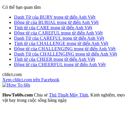
Có thể bạn quan tâm
Danh Từ của BURY trong từ điển Anh Việt
Động từ của BURIAL trong từ điển Anh Việt
Tính từ của CARE trong từ điển Anh Việt
Động từ của CAREFUL trong từ điển Anh Việt
Danh Từ của CAREFUL trong từ điển Anh Việt
Tính từ của CHALLENGE trong từ điển Anh Việt
Động từ của CHALLENGING trong từ điển Anh Việt
Danh Từ của CHALLENGING trong từ điển Anh Việt
Tính từ của CHEER trong từ điển Anh Việt
Động từ của CHEERFUL trong từ điển Anh Việt
cfdict.com
Xem cfdict.com trên Facebook
HowTo60s.com
Chia sẻ
Thủ Thuật Máy Tính
, Kinh nghiệm, mẹo
vặt hay trong cuộc sống hàng ngày