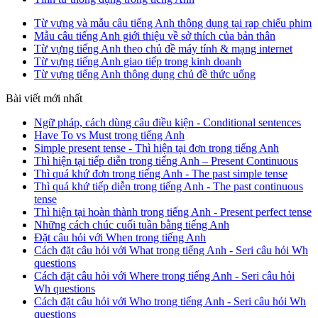
Từ vựng và mẫu câu tiếng Anh thông dụng tại rạp chiếu phim
Mẫu câu tiếng Anh giới thiệu về sở thích của bản thân
Từ vựng tiếng Anh theo chủ đề máy tính & mạng internet
Từ vựng tiếng Anh giao tiếp trong kinh doanh
Từ vựng tiếng Anh thông dụng chủ đề thức uống
Bài viết mới nhất
Ngữ pháp, cách dùng câu điều kiện - Conditional sentences
Have To vs Must trong tiếng Anh
Simple present tense - Thì hiện tại đơn trong tiếng Anh
Thì hiện tại tiếp diễn trong tiếng Anh – Present Continuous
Thì quá khứ đơn trong tiếng Anh - The past simple tense
Thì quá khứ tiếp diễn trong tiếng Anh - The past continuous
tense
Thì hiện tại hoàn thành trong tiếng Anh - Present perfect tense
Những cách chúc cuối tuần bằng tiếng Anh
Đặt câu hỏi với When trong tiếng Anh
Cách đặt câu hỏi với What trong tiếng Anh - Seri câu hỏi Wh
questions
Cách đặt câu hỏi với Where trong tiếng Anh - Seri câu hỏi
Wh questions
Cách đặt câu hỏi với Who trong tiếng Anh - Seri câu hỏi Wh
questions