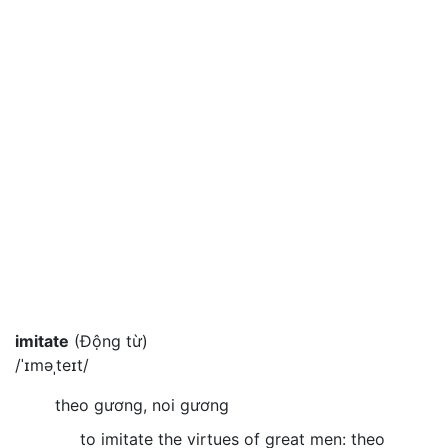
imitate
(Động từ)
/ˈɪməˌteɪt/
theo gương, noi gương
to imitate the virtues of great men: theo