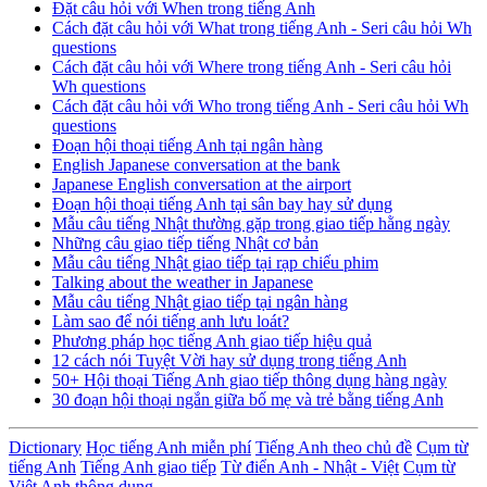
Đặt câu hỏi với When trong tiếng Anh
Cách đặt câu hỏi với What trong tiếng Anh - Seri câu hỏi Wh
questions
Cách đặt câu hỏi với Where trong tiếng Anh - Seri câu hỏi
Wh questions
Cách đặt câu hỏi với Who trong tiếng Anh - Seri câu hỏi Wh
questions
Đoạn hội thoại tiếng Anh tại ngân hàng
English Japanese conversation at the bank
Japanese English conversation at the airport
Đoạn hội thoại tiếng Anh tại sân bay hay sử dụng
Mẫu câu tiếng Nhật thường gặp trong giao tiếp hằng ngày
Những câu giao tiếp tiếng Nhật cơ bản
Mẫu câu tiếng Nhật giao tiếp tại rạp chiếu phim
Talking about the weather in Japanese
Mẫu câu tiếng Nhật giao tiếp tại ngân hàng
Làm sao để nói tiếng anh lưu loát?
Phương pháp học tiếng Anh giao tiếp hiệu quả
12 cách nói Tuyệt Vời hay sử dụng trong tiếng Anh
50+ Hội thoại Tiếng Anh giao tiếp thông dụng hàng ngày
30 đoạn hội thoại ngắn giữa bố mẹ và trẻ bằng tiếng Anh
Dictionary
Học tiếng Anh miễn phí
Tiếng Anh theo chủ đề
Cụm từ
tiếng Anh
Tiếng Anh giao tiếp
Từ điển Anh - Nhật - Việt
Cụm từ
Việt Anh thông dụng