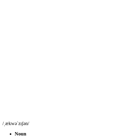
/ˌækwəˈzɪʃən/
Noun