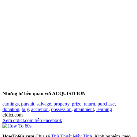
Những từ liên quan với ACQUISITION
earnings
,
pursuit
,
salvage
,
property
,
prize
,
return
,
purchase
,
donation
,
buy
,
accretion
,
possession
,
attainment
,
learning
cfdict.com
Xem cfdict.com trên Facebook
HowTo60s.com
Chia sẻ
Thủ Thuật Máy Tính
, Kinh nghiệm, mẹo