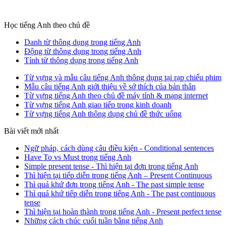
Học tiếng Anh theo chủ đề
Danh từ thông dụng trong tiếng Anh
Động từ thông dụng trong tiếng Anh
Tính từ thông dụng trong tiếng Anh
Từ vựng và mẫu câu tiếng Anh thông dụng tại rạp chiếu phim
Mẫu câu tiếng Anh giới thiệu về sở thích của bản thân
Từ vựng tiếng Anh theo chủ đề máy tính & mạng internet
Từ vựng tiếng Anh giao tiếp trong kinh doanh
Từ vựng tiếng Anh thông dụng chủ đề thức uống
Bài viết mới nhất
Ngữ pháp, cách dùng câu điều kiện - Conditional sentences
Have To vs Must trong tiếng Anh
Simple present tense - Thì hiện tại đơn trong tiếng Anh
Thì hiện tại tiếp diễn trong tiếng Anh – Present Continuous
Thì quá khứ đơn trong tiếng Anh - The past simple tense
Thì quá khứ tiếp diễn trong tiếng Anh - The past continuous
tense
Thì hiện tại hoàn thành trong tiếng Anh - Present perfect tense
Những cách chúc cuối tuần bằng tiếng Anh