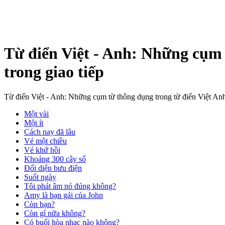
Từ điển Việt - Anh: Những cụm 
trong giao tiếp
Từ điển Việt - Anh: Những cụm từ thông dụng trong từ điển Việt Anh
Một vài
Một ít
Cách nay đã lâu
Vé một chiều
Vé khứ hồi
Khoảng 300 cây số
Đối diện bưu điện
Suốt ngày
Tôi phát âm nó đúng không?
Amy là bạn gái của John
Còn bạn?
Còn gì nữa không?
Có buổi hòa nhạc nào không?