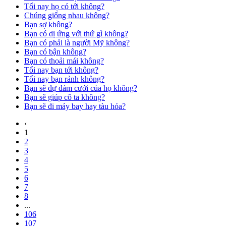
Tối nay họ có tới không?
Chúng giống nhau không?
Bạn sợ không?
Bạn có dị ứng với thứ gì không?
Bạn có phải là người Mỹ không?
Bạn có bận không?
Bạn có thoải mái không?
Tối nay bạn tới không?
Tối nay bạn rảnh không?
Bạn sẽ dự đám cưới của họ không?
Bạn sẽ giúp cô ta không?
Bạn sẽ đi máy bay hay tàu hỏa?
‹
1
2
3
4
5
6
7
8
...
106
107