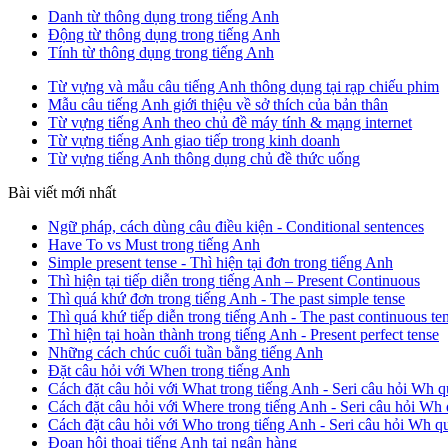
Danh từ thông dụng trong tiếng Anh
Động từ thông dụng trong tiếng Anh
Tính từ thông dụng trong tiếng Anh
Từ vựng và mẫu câu tiếng Anh thông dụng tại rạp chiếu phim
Mẫu câu tiếng Anh giới thiệu về sở thích của bản thân
Từ vựng tiếng Anh theo chủ đề máy tính & mạng internet
Từ vựng tiếng Anh giao tiếp trong kinh doanh
Từ vựng tiếng Anh thông dụng chủ đề thức uống
Bài viết mới nhất
Ngữ pháp, cách dùng câu điều kiện - Conditional sentences
Have To vs Must trong tiếng Anh
Simple present tense - Thì hiện tại đơn trong tiếng Anh
Thì hiện tại tiếp diễn trong tiếng Anh – Present Continuous
Thì quá khứ đơn trong tiếng Anh - The past simple tense
Thì quá khứ tiếp diễn trong tiếng Anh - The past continuous te
Thì hiện tại hoàn thành trong tiếng Anh - Present perfect tense
Những cách chúc cuối tuần bằng tiếng Anh
Đặt câu hỏi với When trong tiếng Anh
Cách đặt câu hỏi với What trong tiếng Anh - Seri câu hỏi Wh q
Cách đặt câu hỏi với Where trong tiếng Anh - Seri câu hỏi Wh 
Cách đặt câu hỏi với Who trong tiếng Anh - Seri câu hỏi Wh q
Đoạn hội thoại tiếng Anh tại ngân hàng