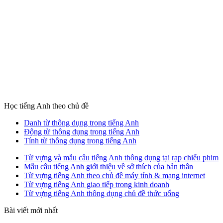
Học tiếng Anh theo chủ đề
Danh từ thông dụng trong tiếng Anh
Động từ thông dụng trong tiếng Anh
Tính từ thông dụng trong tiếng Anh
Từ vựng và mẫu câu tiếng Anh thông dụng tại rạp chiếu phim
Mẫu câu tiếng Anh giới thiệu về sở thích của bản thân
Từ vựng tiếng Anh theo chủ đề máy tính & mạng internet
Từ vựng tiếng Anh giao tiếp trong kinh doanh
Từ vựng tiếng Anh thông dụng chủ đề thức uống
Bài viết mới nhất