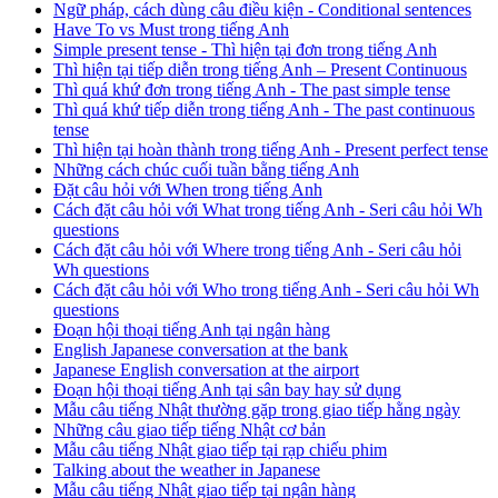
Ngữ pháp, cách dùng câu điều kiện - Conditional sentences
Have To vs Must trong tiếng Anh
Simple present tense - Thì hiện tại đơn trong tiếng Anh
Thì hiện tại tiếp diễn trong tiếng Anh – Present Continuous
Thì quá khứ đơn trong tiếng Anh - The past simple tense
Thì quá khứ tiếp diễn trong tiếng Anh - The past continuous
tense
Thì hiện tại hoàn thành trong tiếng Anh - Present perfect tense
Những cách chúc cuối tuần bằng tiếng Anh
Đặt câu hỏi với When trong tiếng Anh
Cách đặt câu hỏi với What trong tiếng Anh - Seri câu hỏi Wh
questions
Cách đặt câu hỏi với Where trong tiếng Anh - Seri câu hỏi
Wh questions
Cách đặt câu hỏi với Who trong tiếng Anh - Seri câu hỏi Wh
questions
Đoạn hội thoại tiếng Anh tại ngân hàng
English Japanese conversation at the bank
Japanese English conversation at the airport
Đoạn hội thoại tiếng Anh tại sân bay hay sử dụng
Mẫu câu tiếng Nhật thường gặp trong giao tiếp hằng ngày
Những câu giao tiếp tiếng Nhật cơ bản
Mẫu câu tiếng Nhật giao tiếp tại rạp chiếu phim
Talking about the weather in Japanese
Mẫu câu tiếng Nhật giao tiếp tại ngân hàng