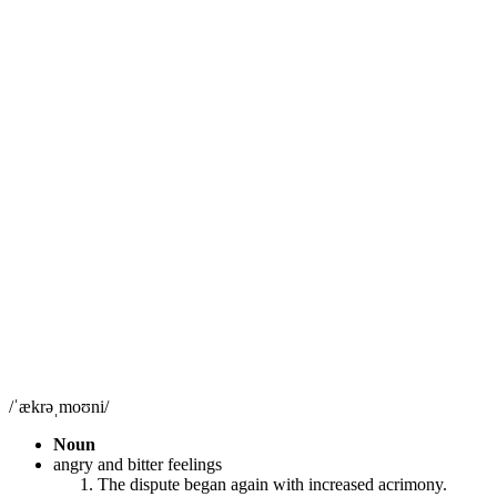
/ˈækrəˌmoʊni/
Noun
angry and bitter feelings
The dispute began again with increased acrimony.