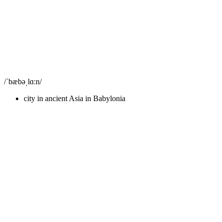
/ˈbæbəˌlɑːn/
city in ancient Asia in Babylonia