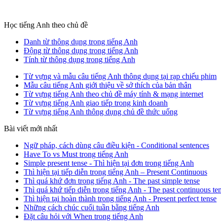
Học tiếng Anh theo chủ đề
Danh từ thông dụng trong tiếng Anh
Động từ thông dụng trong tiếng Anh
Tính từ thông dụng trong tiếng Anh
Từ vựng và mẫu câu tiếng Anh thông dụng tại rạp chiếu phim
Mẫu câu tiếng Anh giới thiệu về sở thích của bản thân
Từ vựng tiếng Anh theo chủ đề máy tính & mạng internet
Từ vựng tiếng Anh giao tiếp trong kinh doanh
Từ vựng tiếng Anh thông dụng chủ đề thức uống
Bài viết mới nhất
Ngữ pháp, cách dùng câu điều kiện - Conditional sentences
Have To vs Must trong tiếng Anh
Simple present tense - Thì hiện tại đơn trong tiếng Anh
Thì hiện tại tiếp diễn trong tiếng Anh – Present Continuous
Thì quá khứ đơn trong tiếng Anh - The past simple tense
Thì quá khứ tiếp diễn trong tiếng Anh - The past continuous te
Thì hiện tại hoàn thành trong tiếng Anh - Present perfect tense
Những cách chúc cuối tuần bằng tiếng Anh
Đặt câu hỏi với When trong tiếng Anh