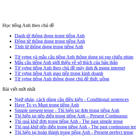
Học tiếng Anh theo chủ đề
Danh từ thông dụng trong tiếng Anh
Động từ thông dụng trong tiếng Anh
Tính từ thông dụng trong tiếng Anh
Từ vựng và mẫu câu tiếng Anh thông dụng tại rạp chiếu phim
Mẫu câu tiếng Anh giới thiệu về sở thích của bản thân
Từ vựng tiếng Anh theo chủ đề máy tính & mạng internet
Từ vựng tiếng Anh giao tiếp trong kinh doanh
Từ vựng tiếng Anh thông dụng chủ đề thức uống
Bài viết mới nhất
Ngữ pháp, cách dùng câu điều kiện - Conditional sentences
Have To vs Must trong tiếng Anh
Simple present tense - Thì hiện tại đơn trong tiếng Anh
Thì hiện tại tiếp diễn trong tiếng Anh – Present Continuous
Thì quá khứ đơn trong tiếng Anh - The past simple tense
Thì quá khứ tiếp diễn trong tiếng Anh - The past continuous te
Thì hiện tại hoàn thành trong tiếng Anh - Present perfect tense