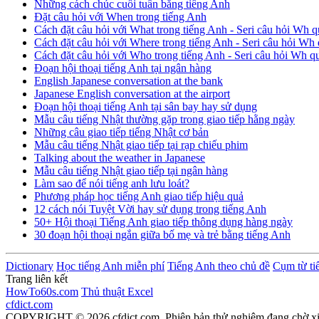
Những cách chúc cuối tuần bằng tiếng Anh
Đặt câu hỏi với When trong tiếng Anh
Cách đặt câu hỏi với What trong tiếng Anh - Seri câu hỏi Wh q
Cách đặt câu hỏi với Where trong tiếng Anh - Seri câu hỏi Wh 
Cách đặt câu hỏi với Who trong tiếng Anh - Seri câu hỏi Wh q
Đoạn hội thoại tiếng Anh tại ngân hàng
English Japanese conversation at the bank
Japanese English conversation at the airport
Đoạn hội thoại tiếng Anh tại sân bay hay sử dụng
Mẫu câu tiếng Nhật thường gặp trong giao tiếp hằng ngày
Những câu giao tiếp tiếng Nhật cơ bản
Mẫu câu tiếng Nhật giao tiếp tại rạp chiếu phim
Talking about the weather in Japanese
Mẫu câu tiếng Nhật giao tiếp tại ngân hàng
Làm sao để nói tiếng anh lưu loát?
Phương pháp học tiếng Anh giao tiếp hiệu quả
12 cách nói Tuyệt Vời hay sử dụng trong tiếng Anh
50+ Hội thoại Tiếng Anh giao tiếp thông dụng hàng ngày
30 đoạn hội thoại ngắn giữa bố mẹ và trẻ bằng tiếng Anh
Dictionary
Học tiếng Anh miễn phí
Tiếng Anh theo chủ đề
Cụm từ ti
Trang liên kết
HowTo60s.com
Thủ thuật Excel
cfdict.com
COPYRIGHT © 2026 cfdict.com. Phiên bản thử nghiệm đang chờ x