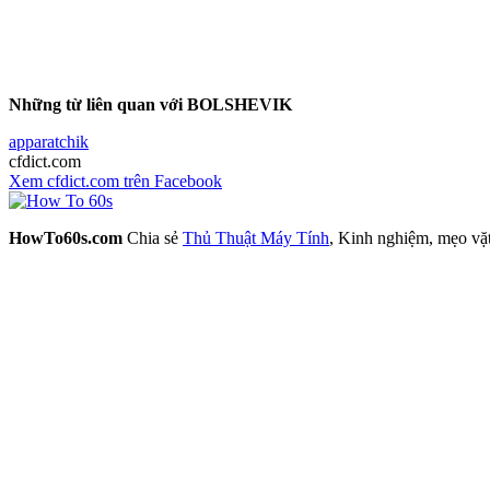
Những từ liên quan với BOLSHEVIK
apparatchik
cfdict.com
Xem cfdict.com trên Facebook
HowTo60s.com
Chia sẻ
Thủ Thuật Máy Tính
, Kinh nghiệm, mẹo vặ