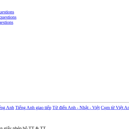
uestions
questions
uestions
ếng Anh
Tiếng Anh giao tiếp
Từ điển Anh - Nhật - Việt
Cụm từ Việt A
in giấy phép bộ TT & TT