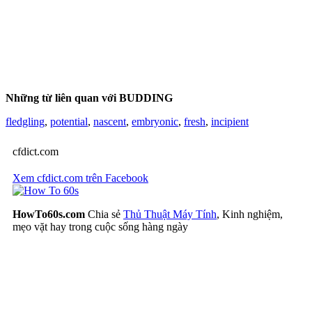
Những từ liên quan với BUDDING
fledgling
,
potential
,
nascent
,
embryonic
,
fresh
,
incipient
cfdict.com
Xem cfdict.com trên Facebook
HowTo60s.com
Chia sẻ
Thủ Thuật Máy Tính
, Kinh nghiệm,
mẹo vặt hay trong cuộc sống hàng ngày