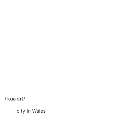
/ˈkɑɚdɪf/
city in Wales