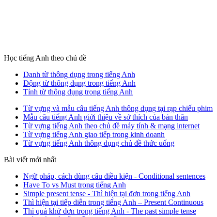
Học tiếng Anh theo chủ đề
Danh từ thông dụng trong tiếng Anh
Động từ thông dụng trong tiếng Anh
Tính từ thông dụng trong tiếng Anh
Từ vựng và mẫu câu tiếng Anh thông dụng tại rạp chiếu phim
Mẫu câu tiếng Anh giới thiệu về sở thích của bản thân
Từ vựng tiếng Anh theo chủ đề máy tính & mạng internet
Từ vựng tiếng Anh giao tiếp trong kinh doanh
Từ vựng tiếng Anh thông dụng chủ đề thức uống
Bài viết mới nhất
Ngữ pháp, cách dùng câu điều kiện - Conditional sentences
Have To vs Must trong tiếng Anh
Simple present tense - Thì hiện tại đơn trong tiếng Anh
Thì hiện tại tiếp diễn trong tiếng Anh – Present Continuous
Thì quá khứ đơn trong tiếng Anh - The past simple tense