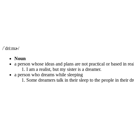
/ˈdriːmɚ/
Noun
a person whose ideas and plans are not practical or based in real
I am a realist, but my sister is a dreamer.
a person who dreams while sleeping
Some dreamers talk in their sleep to the people in their d