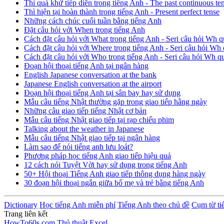
Thì quá khứ tiếp diễn trong tiếng Anh - The past continuous te
Thì hiện tại hoàn thành trong tiếng Anh - Present perfect tense
Những cách chúc cuối tuần bằng tiếng Anh
Đặt câu hỏi với When trong tiếng Anh
Cách đặt câu hỏi với What trong tiếng Anh - Seri câu hỏi Wh q
Cách đặt câu hỏi với Where trong tiếng Anh - Seri câu hỏi Wh 
Cách đặt câu hỏi với Who trong tiếng Anh - Seri câu hỏi Wh q
Đoạn hội thoại tiếng Anh tại ngân hàng
English Japanese conversation at the bank
Japanese English conversation at the airport
Đoạn hội thoại tiếng Anh tại sân bay hay sử dụng
Mẫu câu tiếng Nhật thường gặp trong giao tiếp hằng ngày
Những câu giao tiếp tiếng Nhật cơ bản
Mẫu câu tiếng Nhật giao tiếp tại rạp chiếu phim
Talking about the weather in Japanese
Mẫu câu tiếng Nhật giao tiếp tại ngân hàng
Làm sao để nói tiếng anh lưu loát?
Phương pháp học tiếng Anh giao tiếp hiệu quả
12 cách nói Tuyệt Vời hay sử dụng trong tiếng Anh
50+ Hội thoại Tiếng Anh giao tiếp thông dụng hàng ngày
30 đoạn hội thoại ngắn giữa bố mẹ và trẻ bằng tiếng Anh
Dictionary
Học tiếng Anh miễn phí
Tiếng Anh theo chủ đề
Cụm từ ti
Trang liên kết
HowTo60s.com
Thủ thuật Excel