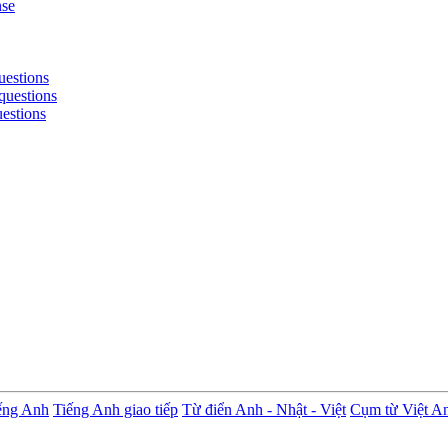
nse
uestions
questions
uestions
ếng Anh
Tiếng Anh giao tiếp
Từ điển Anh - Nhật - Việt
Cụm từ Việt A