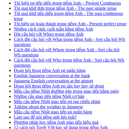
Thì hiện tại tiếp diễn trong tiếng Anh – Present Continuous
Thì quá khứ đơn trong tiếng Anh - The past simple tense
Thì quá khứ tiếp diễn trong tiếng Anh - The past continuous
tense
Thì hiện tại hoàn thành trong tiếng Anh - Present perfect tense
Những cách chúc cuối tuần bằng tiếng Anh
Đặt câu hỏi với When trong tiếng Anh
Cách đặt câu hỏi với What trong tiếng Anh - Seri câu hỏi Wh
questions
Cách đặt câu hỏi với Where trong tiếng Anh - Seri câu hỏi
Wh questions
Cách đặt câu hỏi với Who trong tiếng Anh - Seri câu hỏi Wh
questions
Đoạn hội thoại tiếng Anh tại ngân hàng
English Japanese conversation at the bank
Japanese English conversation at the airport
Đoạn hội thoại tiếng Anh tại sân bay hay sử dụng
Mẫu câu tiếng Nhật thường gặp trong giao tiếp hằng ngày
Những câu giao tiếp tiếng Nhật cơ bản
Mẫu câu tiếng Nhật giao tiếp tại rạp chiếu phim
Talking about the weather in Japanese
Mẫu câu tiếng Nhật giao tiếp tại ngân hàng
Làm sao để nói tiếng anh lưu loát?
Phương pháp học tiếng Anh giao tiếp hiệu quả
12 cách nói Tuyệt Vời hay sử dụng trong tiếng Anh