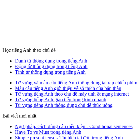
Học tiếng Anh theo chủ đề
Danh từ thông dụng trong tiếng Anh
Động từ thông dụng trong tiếng Anh
Tính từ thông dụng trong tiếng Anh
Từ vựng và mẫu câu tiếng Anh thông dụng tại rạp chiếu phim
Mẫu câu tiếng Anh giới thiệu về sở thích của bản thân
Từ vựng tiếng Anh theo chủ đề máy tính & mạng internet
Từ vựng tiếng Anh giao tiếp trong kinh doanh
Từ vựng tiếng Anh thông dụng chủ đề thức uống
Bài viết mới nhất
Ngữ pháp, cách dùng câu điều kiện - Conditional sentences
Have To vs Must trong tiếng Anh
Simple present tense - Thì hiện tại đơn trong tiếng Anh