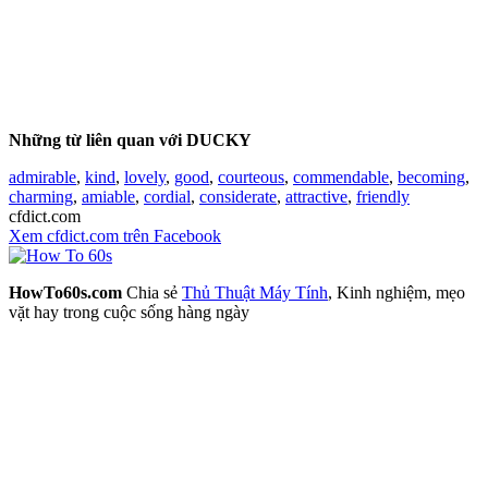
Những từ liên quan với DUCKY
admirable
,
kind
,
lovely
,
good
,
courteous
,
commendable
,
becoming
,
charming
,
amiable
,
cordial
,
considerate
,
attractive
,
friendly
cfdict.com
Xem cfdict.com trên Facebook
HowTo60s.com
Chia sẻ
Thủ Thuật Máy Tính
, Kinh nghiệm, mẹo
vặt hay trong cuộc sống hàng ngày