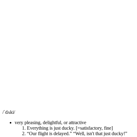
/ˈdʌki/
very pleasing, delightful, or attractive
Everything is just ducky. [=satisfactory, fine]
“Our flight is delayed.” “Well, isn't that just ducky!”