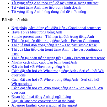
Từ vựng tiếng Anh theo chủ đề máy tính & mạng internet
Từ vựng tiếng Anh giao tiếp trong kinh doanh
Từ vựng tiếng Anh thông dụng chủ đề thức uống
Bài viết mới nhất
Ngữ pháp, cách dùng câu điều kiện - Conditional sentences
Have To vs Must trong tiếng Anh
Simple present tense - Thì hiện tại đơn trong tiếng Anh
Thì hiện tại tiếp diễn trong tiếng Anh – Present Continuous
Thì quá khứ đơn trong tiếng Anh - The past simple tense
Thì quá khứ tiếp diễn trong tiếng Anh - The past continuous
tense
Thì hiện tại hoàn thành trong tiếng Anh - Present perfect tense
Những cách chúc cuối tuần bằng tiếng Anh
Đặt câu hỏi với When trong tiếng Anh
Cách đặt câu hỏi với What trong tiếng Anh - Seri câu hỏi Wh
questions
Cách đặt câu hỏi với Where trong tiếng Anh - Seri câu hỏi
Wh questions
Cách đặt câu hỏi với Who trong tiếng Anh - Seri câu hỏi Wh
questions
Đoạn hội thoại tiếng Anh tại ngân hàng
English Japanese conversation at the bank
Japanese English conversation at the airport