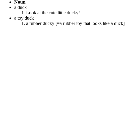
Noun
a duck
Look at the cute little ducky!
a toy duck
a rubber ducky [=a rubber toy that looks like a duck]