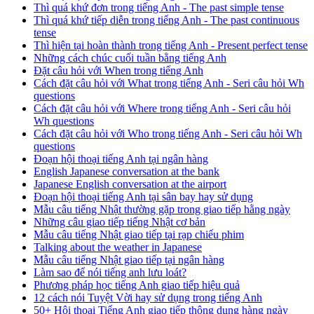
Thì quá khứ đơn trong tiếng Anh - The past simple tense
Thì quá khứ tiếp diễn trong tiếng Anh - The past continuous
tense
Thì hiện tại hoàn thành trong tiếng Anh - Present perfect tense
Những cách chúc cuối tuần bằng tiếng Anh
Đặt câu hỏi với When trong tiếng Anh
Cách đặt câu hỏi với What trong tiếng Anh - Seri câu hỏi Wh
questions
Cách đặt câu hỏi với Where trong tiếng Anh - Seri câu hỏi
Wh questions
Cách đặt câu hỏi với Who trong tiếng Anh - Seri câu hỏi Wh
questions
Đoạn hội thoại tiếng Anh tại ngân hàng
English Japanese conversation at the bank
Japanese English conversation at the airport
Đoạn hội thoại tiếng Anh tại sân bay hay sử dụng
Mẫu câu tiếng Nhật thường gặp trong giao tiếp hằng ngày
Những câu giao tiếp tiếng Nhật cơ bản
Mẫu câu tiếng Nhật giao tiếp tại rạp chiếu phim
Talking about the weather in Japanese
Mẫu câu tiếng Nhật giao tiếp tại ngân hàng
Làm sao để nói tiếng anh lưu loát?
Phương pháp học tiếng Anh giao tiếp hiệu quả
12 cách nói Tuyệt Vời hay sử dụng trong tiếng Anh
50+ Hội thoại Tiếng Anh giao tiếp thông dụng hàng ngày