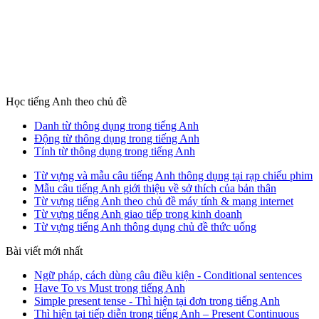
Học tiếng Anh theo chủ đề
Danh từ thông dụng trong tiếng Anh
Động từ thông dụng trong tiếng Anh
Tính từ thông dụng trong tiếng Anh
Từ vựng và mẫu câu tiếng Anh thông dụng tại rạp chiếu phim
Mẫu câu tiếng Anh giới thiệu về sở thích của bản thân
Từ vựng tiếng Anh theo chủ đề máy tính & mạng internet
Từ vựng tiếng Anh giao tiếp trong kinh doanh
Từ vựng tiếng Anh thông dụng chủ đề thức uống
Bài viết mới nhất
Ngữ pháp, cách dùng câu điều kiện - Conditional sentences
Have To vs Must trong tiếng Anh
Simple present tense - Thì hiện tại đơn trong tiếng Anh
Thì hiện tại tiếp diễn trong tiếng Anh – Present Continuous