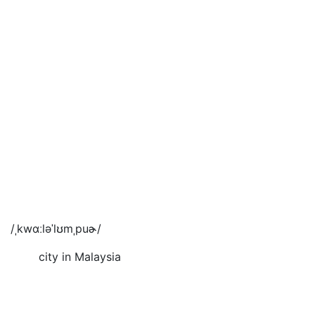
/ˌkwɑːləˈlʊmˌpuɚ/
city in Malaysia