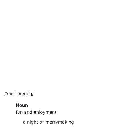
/ˈmeriˌmeɪkiŋ/
Noun
fun and enjoyment
a night of merrymaking