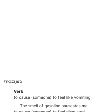
/ˈnɑːziˌeɪt/
Verb
to cause (someone) to feel like vomiting
The smell of gasoline nauseates me.
to cause (someone) to feel disgusted