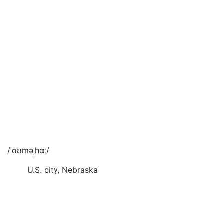
/ˈoʊməˌhɑː/
U.S. city, Nebraska