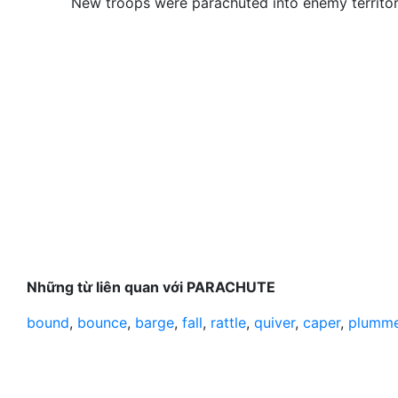
New troops were parachuted into enemy territor
Những từ liên quan với PARACHUTE
bound
,
bounce
,
barge
,
fall
,
rattle
,
quiver
,
caper
,
plumm