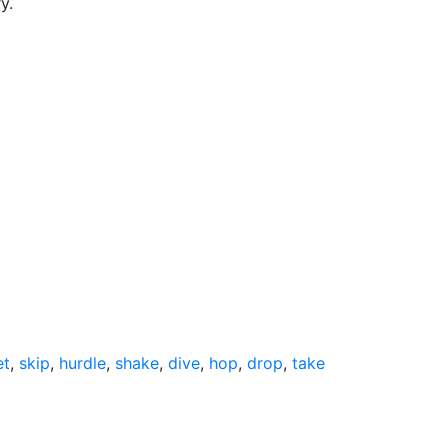
y.
et
,
skip
,
hurdle
,
shake
,
dive
,
hop
,
drop
,
take