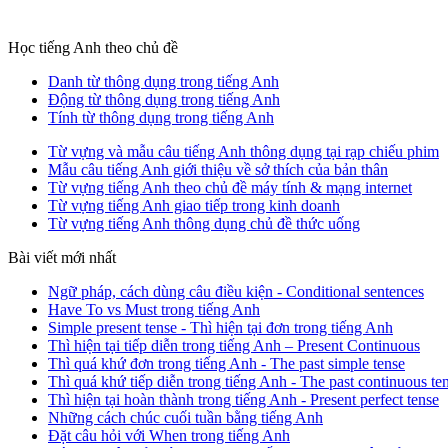
Học tiếng Anh theo chủ đề
Danh từ thông dụng trong tiếng Anh
Động từ thông dụng trong tiếng Anh
Tính từ thông dụng trong tiếng Anh
Từ vựng và mẫu câu tiếng Anh thông dụng tại rạp chiếu phim
Mẫu câu tiếng Anh giới thiệu về sở thích của bản thân
Từ vựng tiếng Anh theo chủ đề máy tính & mạng internet
Từ vựng tiếng Anh giao tiếp trong kinh doanh
Từ vựng tiếng Anh thông dụng chủ đề thức uống
Bài viết mới nhất
Ngữ pháp, cách dùng câu điều kiện - Conditional sentences
Have To vs Must trong tiếng Anh
Simple present tense - Thì hiện tại đơn trong tiếng Anh
Thì hiện tại tiếp diễn trong tiếng Anh – Present Continuous
Thì quá khứ đơn trong tiếng Anh - The past simple tense
Thì quá khứ tiếp diễn trong tiếng Anh - The past continuous te
Thì hiện tại hoàn thành trong tiếng Anh - Present perfect tense
Những cách chúc cuối tuần bằng tiếng Anh
Đặt câu hỏi với When trong tiếng Anh