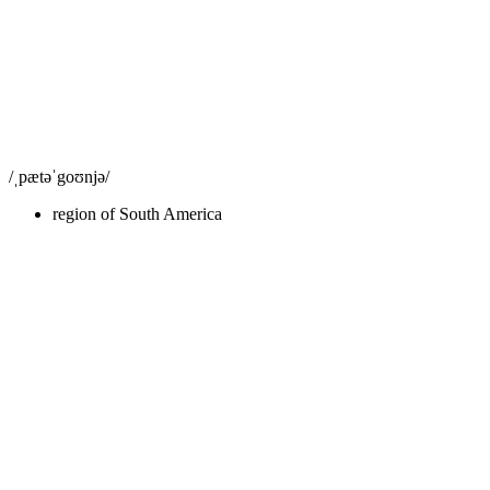
/ˌpætəˈgoʊnjə/
region of South America