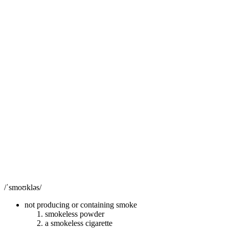
/ˈsmoʊkləs/
not producing or containing smoke
smokeless powder
a smokeless cigarette