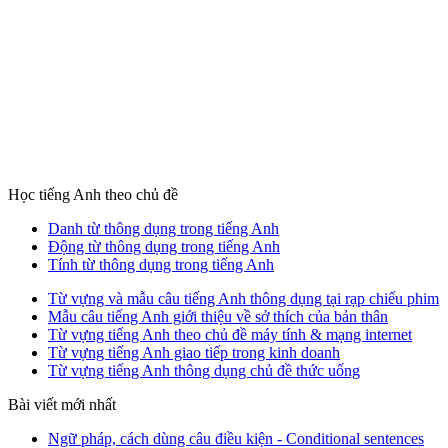
Học tiếng Anh theo chủ đề
Danh từ thông dụng trong tiếng Anh
Động từ thông dụng trong tiếng Anh
Tính từ thông dụng trong tiếng Anh
Từ vựng và mẫu câu tiếng Anh thông dụng tại rạp chiếu phim
Mẫu câu tiếng Anh giới thiệu về sở thích của bản thân
Từ vựng tiếng Anh theo chủ đề máy tính & mạng internet
Từ vựng tiếng Anh giao tiếp trong kinh doanh
Từ vựng tiếng Anh thông dụng chủ đề thức uống
Bài viết mới nhất
Ngữ pháp, cách dùng câu điều kiện - Conditional sentences