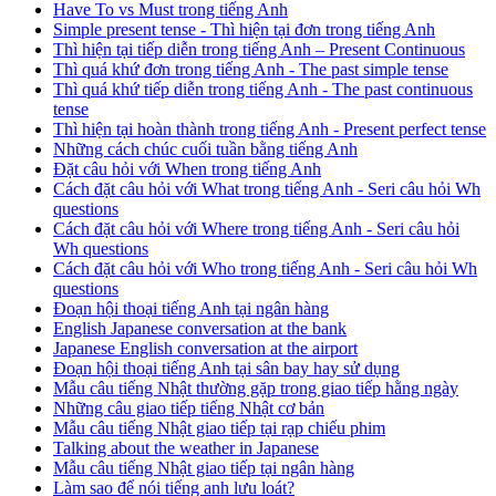
Have To vs Must trong tiếng Anh
Simple present tense - Thì hiện tại đơn trong tiếng Anh
Thì hiện tại tiếp diễn trong tiếng Anh – Present Continuous
Thì quá khứ đơn trong tiếng Anh - The past simple tense
Thì quá khứ tiếp diễn trong tiếng Anh - The past continuous
tense
Thì hiện tại hoàn thành trong tiếng Anh - Present perfect tense
Những cách chúc cuối tuần bằng tiếng Anh
Đặt câu hỏi với When trong tiếng Anh
Cách đặt câu hỏi với What trong tiếng Anh - Seri câu hỏi Wh
questions
Cách đặt câu hỏi với Where trong tiếng Anh - Seri câu hỏi
Wh questions
Cách đặt câu hỏi với Who trong tiếng Anh - Seri câu hỏi Wh
questions
Đoạn hội thoại tiếng Anh tại ngân hàng
English Japanese conversation at the bank
Japanese English conversation at the airport
Đoạn hội thoại tiếng Anh tại sân bay hay sử dụng
Mẫu câu tiếng Nhật thường gặp trong giao tiếp hằng ngày
Những câu giao tiếp tiếng Nhật cơ bản
Mẫu câu tiếng Nhật giao tiếp tại rạp chiếu phim
Talking about the weather in Japanese
Mẫu câu tiếng Nhật giao tiếp tại ngân hàng
Làm sao để nói tiếng anh lưu loát?