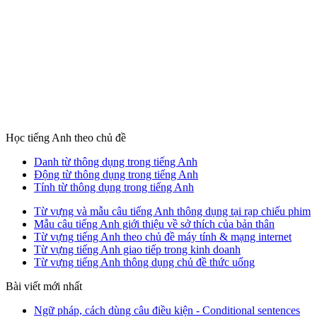
Học tiếng Anh theo chủ đề
Danh từ thông dụng trong tiếng Anh
Động từ thông dụng trong tiếng Anh
Tính từ thông dụng trong tiếng Anh
Từ vựng và mẫu câu tiếng Anh thông dụng tại rạp chiếu phim
Mẫu câu tiếng Anh giới thiệu về sở thích của bản thân
Từ vựng tiếng Anh theo chủ đề máy tính & mạng internet
Từ vựng tiếng Anh giao tiếp trong kinh doanh
Từ vựng tiếng Anh thông dụng chủ đề thức uống
Bài viết mới nhất
Ngữ pháp, cách dùng câu điều kiện - Conditional sentences