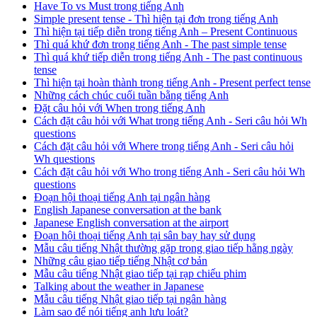
Have To vs Must trong tiếng Anh
Simple present tense - Thì hiện tại đơn trong tiếng Anh
Thì hiện tại tiếp diễn trong tiếng Anh – Present Continuous
Thì quá khứ đơn trong tiếng Anh - The past simple tense
Thì quá khứ tiếp diễn trong tiếng Anh - The past continuous
tense
Thì hiện tại hoàn thành trong tiếng Anh - Present perfect tense
Những cách chúc cuối tuần bằng tiếng Anh
Đặt câu hỏi với When trong tiếng Anh
Cách đặt câu hỏi với What trong tiếng Anh - Seri câu hỏi Wh
questions
Cách đặt câu hỏi với Where trong tiếng Anh - Seri câu hỏi
Wh questions
Cách đặt câu hỏi với Who trong tiếng Anh - Seri câu hỏi Wh
questions
Đoạn hội thoại tiếng Anh tại ngân hàng
English Japanese conversation at the bank
Japanese English conversation at the airport
Đoạn hội thoại tiếng Anh tại sân bay hay sử dụng
Mẫu câu tiếng Nhật thường gặp trong giao tiếp hằng ngày
Những câu giao tiếp tiếng Nhật cơ bản
Mẫu câu tiếng Nhật giao tiếp tại rạp chiếu phim
Talking about the weather in Japanese
Mẫu câu tiếng Nhật giao tiếp tại ngân hàng
Làm sao để nói tiếng anh lưu loát?