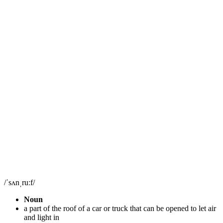
/ˈsʌnˌruːf/
Noun
a part of the roof of a car or truck that can be opened to let air
and light in