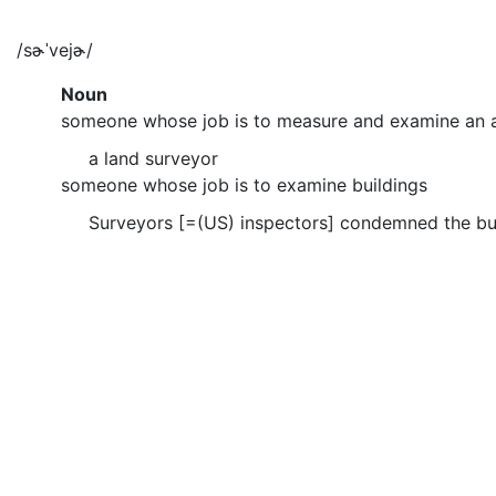
/sɚˈvejɚ/
Noun
someone whose job is to measure and examine an a
a land surveyor
someone whose job is to examine buildings
Surveyors [=(US) inspectors] condemned the bui