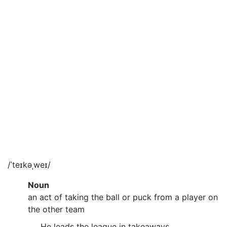
/ˈteɪkəˌweɪ/
Noun
an act of taking the ball or puck from a player on
the other team
He leads the league in takeaways.