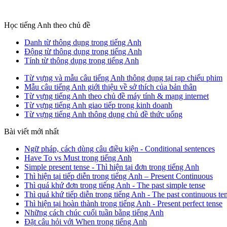
Học tiếng Anh theo chủ đề
Danh từ thông dụng trong tiếng Anh
Động từ thông dụng trong tiếng Anh
Tính từ thông dụng trong tiếng Anh
Từ vựng và mẫu câu tiếng Anh thông dụng tại rạp chiếu phim
Mẫu câu tiếng Anh giới thiệu về sở thích của bản thân
Từ vựng tiếng Anh theo chủ đề máy tính & mạng internet
Từ vựng tiếng Anh giao tiếp trong kinh doanh
Từ vựng tiếng Anh thông dụng chủ đề thức uống
Bài viết mới nhất
Ngữ pháp, cách dùng câu điều kiện - Conditional sentences
Have To vs Must trong tiếng Anh
Simple present tense - Thì hiện tại đơn trong tiếng Anh
Thì hiện tại tiếp diễn trong tiếng Anh – Present Continuous
Thì quá khứ đơn trong tiếng Anh - The past simple tense
Thì quá khứ tiếp diễn trong tiếng Anh - The past continuous te
Thì hiện tại hoàn thành trong tiếng Anh - Present perfect tense
Những cách chúc cuối tuần bằng tiếng Anh
Đặt câu hỏi với When trong tiếng Anh