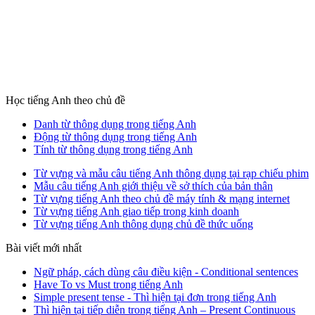
Học tiếng Anh theo chủ đề
Danh từ thông dụng trong tiếng Anh
Động từ thông dụng trong tiếng Anh
Tính từ thông dụng trong tiếng Anh
Từ vựng và mẫu câu tiếng Anh thông dụng tại rạp chiếu phim
Mẫu câu tiếng Anh giới thiệu về sở thích của bản thân
Từ vựng tiếng Anh theo chủ đề máy tính & mạng internet
Từ vựng tiếng Anh giao tiếp trong kinh doanh
Từ vựng tiếng Anh thông dụng chủ đề thức uống
Bài viết mới nhất
Ngữ pháp, cách dùng câu điều kiện - Conditional sentences
Have To vs Must trong tiếng Anh
Simple present tense - Thì hiện tại đơn trong tiếng Anh
Thì hiện tại tiếp diễn trong tiếng Anh – Present Continuous