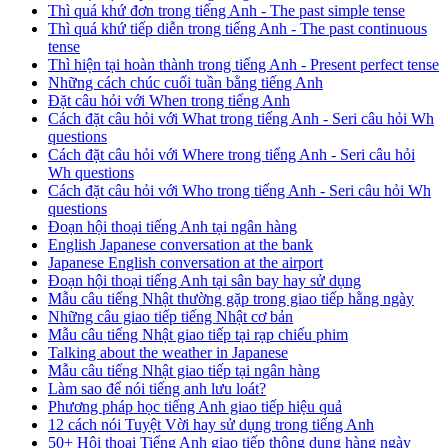
Thì quá khứ đơn trong tiếng Anh - The past simple tense
Thì quá khứ tiếp diễn trong tiếng Anh - The past continuous
tense
Thì hiện tại hoàn thành trong tiếng Anh - Present perfect tense
Những cách chúc cuối tuần bằng tiếng Anh
Đặt câu hỏi với When trong tiếng Anh
Cách đặt câu hỏi với What trong tiếng Anh - Seri câu hỏi Wh
questions
Cách đặt câu hỏi với Where trong tiếng Anh - Seri câu hỏi
Wh questions
Cách đặt câu hỏi với Who trong tiếng Anh - Seri câu hỏi Wh
questions
Đoạn hội thoại tiếng Anh tại ngân hàng
English Japanese conversation at the bank
Japanese English conversation at the airport
Đoạn hội thoại tiếng Anh tại sân bay hay sử dụng
Mẫu câu tiếng Nhật thường gặp trong giao tiếp hằng ngày
Những câu giao tiếp tiếng Nhật cơ bản
Mẫu câu tiếng Nhật giao tiếp tại rạp chiếu phim
Talking about the weather in Japanese
Mẫu câu tiếng Nhật giao tiếp tại ngân hàng
Làm sao để nói tiếng anh lưu loát?
Phương pháp học tiếng Anh giao tiếp hiệu quả
12 cách nói Tuyệt Vời hay sử dụng trong tiếng Anh
50+ Hội thoại Tiếng Anh giao tiếp thông dụng hàng ngày