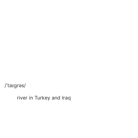
/ˈtaɪgrəs/
river in Turkey and Iraq