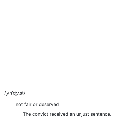
/ˌʌnˈʤʌst/
not fair or deserved
The convict received an unjust sentence.